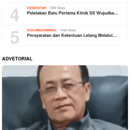
4
1399 Views
KESEHATAN
Peletakan Batu Pertama Klinik SS Wujudka…
5
1346 Views
HUKUM&KRIMINAL
Persyaratan dan Ketentuan Lelang Melalui…
ADVETORIAL