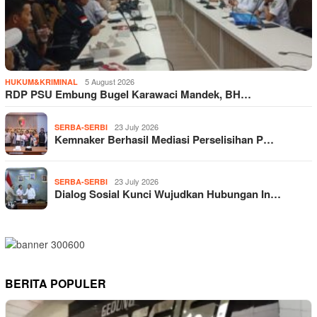
5 August 2026
HUKUM&KRIMINAL
RDP PSU Embung Bugel Karawaci Mandek, BH…
23 July 2026
SERBA-SERBI
Kemnaker Berhasil Mediasi Perselisihan P…
23 July 2026
SERBA-SERBI
Dialog Sosial Kunci Wujudkan Hubungan In…
BERITA POPULER