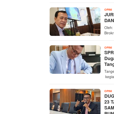
I
OPINI
JUR
DAN
Oleh:
Birok
I
OPINI
SPRI
Dug
Tan
Tange
kegia
I
OPINI
DUG
23 
SAM
PUN