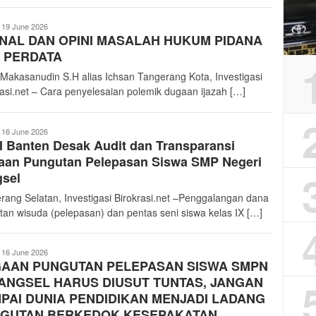
nvestigasiBirokrasi
19 June 2026
NAL DAN OPINI MASALAH HUKUM PIDANA
 PERDATA
 Makasanudin S.H alias Ichsan Tangerang Kota, Investigasi
rasi.net – Cara penyelesaian polemik dugaan ijazah […]
nvestigasiBirokrasi
16 June 2026
 Banten Desak Audit dan Transparansi
aan Pungutan Pelepasan Siswa SMP Negeri
gsel
rang Selatan, Investigasi Birokrasi.net –Penggalangan dana
tan wisuda (pelepasan) dan pentas seni siswa kelas IX […]
nvestigasiBirokrasi
16 June 2026
AAN PUNGUTAN PELEPASAN SISWA SMPN
TANGSEL HARUS DIUSUT TUNTAS, JANGAN
PAI DUNIA PENDIDIKAN MENJADI LADANG
GUTAN BERKEDOK KESEPAKATAN