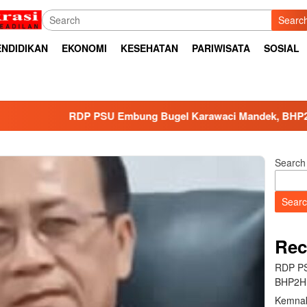
Searc
ENDIDIKAN
EKONOMI
KESEHATAN
PARIWISATA
SOSIAL
RDP PSU Embung Bugel Karawaci Mandek, BHP2HI Ancam Baw
Search
Sear
Rec
RDP PS
BHP2HI
Kemnak