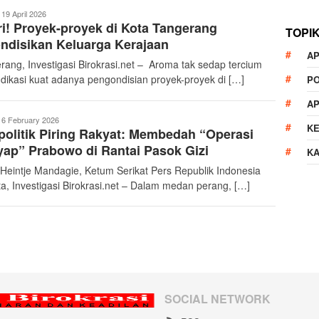
nvestigasiBirokrasi
19 April 2026
i! Proyek-proyek di Kota Tangerang
TOPI
ndisikan Keluarga Kerajaan
AP
rang, Investigasi Birokrasi.net – Aroma tak sedap tercium
indikasi kuat adanya pengondisian proyek-proyek di […]
P
A
nvestigasiBirokrasi
6 February 2026
K
olitik Piring Rakyat: Membedah “Operasi
ap” Prabowo di Rantai Pasok Gizi
K
 Heintje Mandagie, Ketum Serikat Pers Republik Indonesia
ta, Investigasi Birokrasi.net – Dalam medan perang, […]
SOCIAL NETWORK