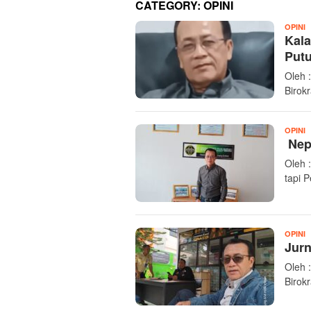
CATEGORY:
OPINI
I
OPINI
Kala
Put
Oleh 
Birokr
I
OPINI
Nep
Oleh 
tapi 
I
OPINI
Jurn
Oleh 
Birok