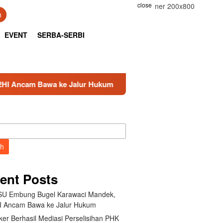
close
h
EVENT
SERBA-SERBI
a ke Jalur Hukum
Kemnaker Berhasil Mediasi Perselis
ch
ent Posts
U Embung Bugel Karawaci Mandek,
 Ancam Bawa ke Jalur Hukum
er Berhasil Mediasi Perselisihan PHK