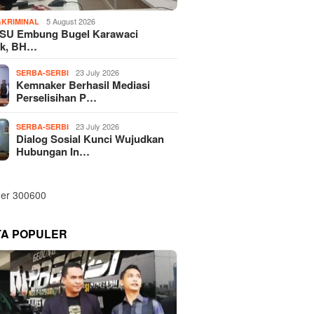
5 August 2026
KRIMINAL
SU Embung Bugel Karawaci
k, BH…
23 July 2026
SERBA-SERBI
Kemnaker Berhasil Mediasi
Perselisihan P…
23 July 2026
SERBA-SERBI
Dialog Sosial Kunci Wujudkan
Hubungan In…
TA POPULER