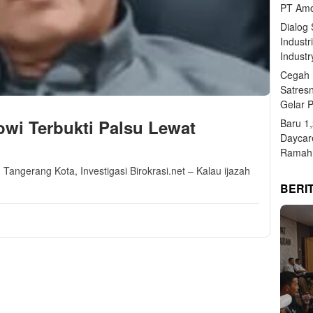
PT Amo
Dialog
Industr
Industr
Cegah 
Satres
Gelar 
owi Terbukti Palsu Lewat
Baru 1
Daycar
Ramah 
Tangerang Kota, Investigasi Birokrasi.net – Kalau ijazah
BERI