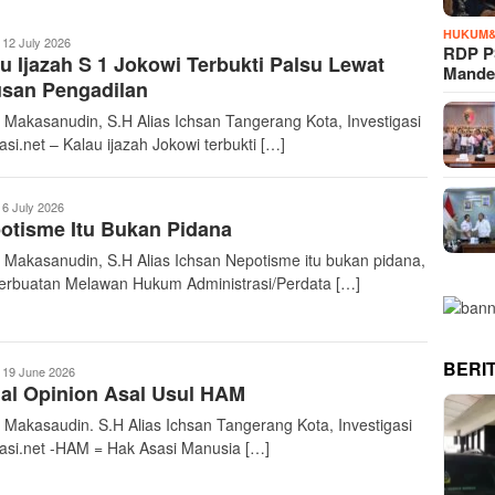
HUKUM&
nvestigasiBirokrasi
12 July 2026
RDP P
u Ijazah S 1 Jokowi Terbukti Palsu Lewat
Mande
usan Pengadilan
: Makasanudin, S.H Alias Ichsan Tangerang Kota, Investigasi
asi.net – Kalau ijazah Jokowi terbukti […]
nvestigasiBirokrasi
6 July 2026
otisme Itu Bukan Pidana
: Makasanudin, S.H Alias Ichsan Nepotisme itu bukan pidana,
Perbuatan Melawan Hukum Administrasi/Perdata […]
BERI
nvestigasiBirokrasi
19 June 2026
al Opinion Asal Usul HAM
: Makasaudin. S.H Alias Ichsan Tangerang Kota, Investigasi
rasi.net -HAM = Hak Asasi Manusia […]