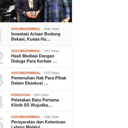
1
1646 Views
HUKUM&KRIMINAL
Investasi Arisan Bodong
Bekasi, Kuasa Hu…
2
1451 Views
HUKUM&KRIMINAL
Hasil Mediasi Dengan
Diduga Para Korban …
3
1415 Views
HUKUM&KRIMINAL
Pemenuhan Hak Para Pihak
Dalam Eksekusi …
4
1399 Views
KESEHATAN
Peletakan Batu Pertama
Klinik SS Wujudka…
5
1346 Views
HUKUM&KRIMINAL
Persyaratan dan Ketentuan
Lelang Melalui…