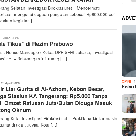
rang Selatan,Investigasi Birokrasi.net – Mencermati
ritaan mengenai dugaan pungutan sebesar Rp800.000 per
ADVE
 dalam kegiatan […]
nvestigasiBirokrasi
3 June 2026
ta Tikus” di Rezim Prabowo
is : Hence Mandagie / Ketua DPP SPRI Jakarta, Investigasi
asi.net – Belakangan ini, ruang […]
1
OPINI
nvestigasiBirokrasi
19 April 2026
Kalau 
ir Liar Gurita di Al-Azhom, Kebon Besar,
ga Stasiun KA Tangerang: Rp5.000 Tanpa
t, Omzet Ratusan Juta/Bulan Diduga Masuk
tong Oknum
ang Kota, Investigasi Birokrasi.net – Praktik parkir liar makin
rita di tiga titik vital Kota […]