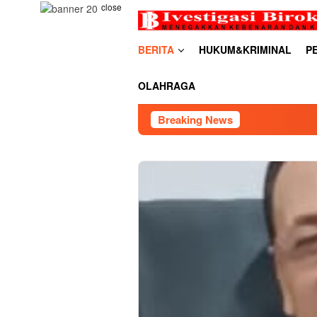
Skip
close
to
content
BERITA
HUKUM&KRIMINAL
P
OLAHRAGA
Breaking News