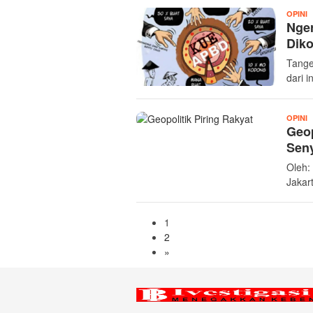
I
OPINI
Nger
Diko
Tange
dari 
I
OPINI
Geop
Seny
Oleh:
Jakar
1
2
»