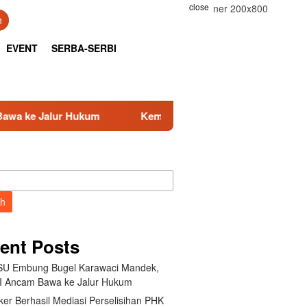
close
h
EVENT
SERBA-SERBI
Kemnaker Berhasil Mediasi Perselisihan PHK PT Amos Inda
ch
ent Posts
U Embung Bugel Karawaci Mandek,
 Ancam Bawa ke Jalur Hukum
er Berhasil Mediasi Perselisihan PHK