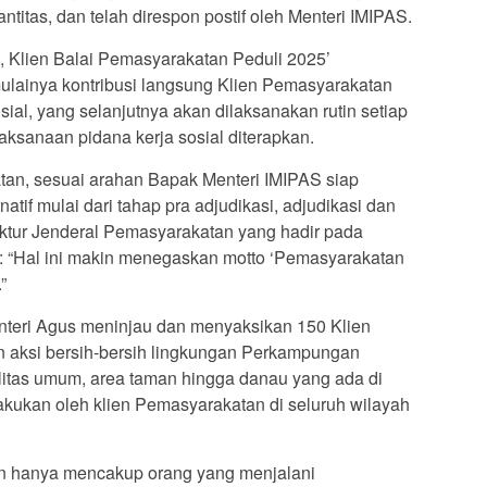
ntitas, dan telah direspon postif oleh Menteri IMIPAS.
 Klien Balai Pemasyarakatan Peduli 2025’
lainya kontribusi langsung Klien Pemasyarakatan
ial, yang selanjutnya akan dilaksanakan rutin setiap
aksanaan pidana kerja sosial diterapkan.
tan, sesuai arahan Bapak Menteri IMIPAS siap
tif mulai dari tahap pra adjudikasi, adjudikasi dan
rektur Jenderal Pemasyarakatan yang hadir pada
: “Hal ini makin menegaskan motto ‘Pemasyarakatan
”
nteri Agus meninjau dan menyaksikan 150 Klien
 aksi bersih-bersih lingkungan Perkampungan
ilitas umum, area taman hingga danau yang ada di
lakukan oleh klien Pemasyarakatan di seluruh wilayah
n hanya mencakup orang yang menjalani