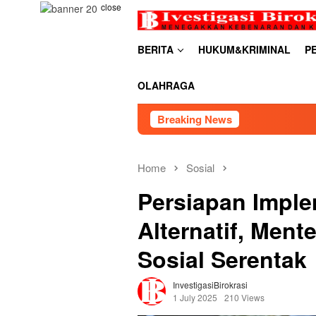
Skip
close
to
content
BERITA
HUKUM&KRIMINAL
P
OLAHRAGA
Breaking News
RDP PSU Embung Buge
Home
Sosial
Persiapan Imple
Alternatif, Ment
Sosial Serentak
InvestigasiBirokrasi
1 July 2025
210 Views