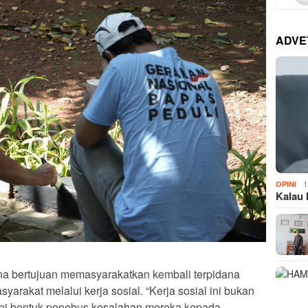
ADVE
1
OPINI
Kalau 
ana bertujuan memasyarakatkan kembali terpidana
arakat melalui kerja sosial. “Kerja sosial ini bukan
tapi bentuk penebus kesalahan mereka kepada