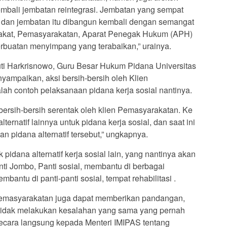
bali jembatan reintegrasi. Jembatan yang sempat
a, dan jembatan itu dibangun kembali dengan semangat
arakat, Pemasyarakatan, Aparat Penegak Hukum (APH)
rbuatan menyimpang yang terabaikan,” urainya.
tuti Harkrisnowo, Guru Besar Hukum Pidana Universitas
nyampaikan, aksi bersih-bersih oleh Klien
ah contoh pelaksanaan pidana kerja sosial nantinya.
bersih-bersih serentak oleh klien Pemasyarakatan. Ke
ernatif lainnya untuk pidana kerja sosial, dan saat ini
 pidana alternatif tersebut,” ungkapnya.
pidana alternatif kerja sosial lain, yang nantinya akan
nti Jombo, Panti sosial, membantu di berbagai
bantu di panti-panti sosial, tempat rehabilitasi .
Pemasyarakatan juga dapat memberikan pandangan,
 tidak melakukan kesalahan yang sama yang pernah
ecara langsung kepada Menteri IMIPAS tentang