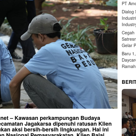
PT Amo
Dialog
Industr
Industr
Cegah 
Satres
Gelar 
Baru 1
Daycar
Ramah 
BERI
asi.net – Kawasan perkampungan Budaya
camatan Jagakarsa dipenuhi ratusan Klien
n aksi bersih-bersih lingkungan. Hal ini
n Nasional Pemasyarakatan, Klien Balai