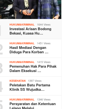
1
1644 Views
HUKUM&KRIMINAL
Investasi Arisan Bodong
Bekasi, Kuasa Hu…
2
1451 Views
HUKUM&KRIMINAL
Hasil Mediasi Dengan
Diduga Para Korban …
3
1415 Views
HUKUM&KRIMINAL
Pemenuhan Hak Para Pihak
Dalam Eksekusi …
4
1397 Views
KESEHATAN
Peletakan Batu Pertama
Klinik SS Wujudka…
5
1346 Views
HUKUM&KRIMINAL
Persyaratan dan Ketentuan
Lelang Melalui…