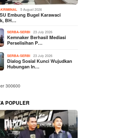
5 August 2026
KRIMINAL
SU Embung Bugel Karawaci
k, BH…
23 July 2026
SERBA-SERBI
Kemnaker Berhasil Mediasi
Perselisihan P…
23 July 2026
SERBA-SERBI
Dialog Sosial Kunci Wujudkan
Hubungan In…
TA POPULER