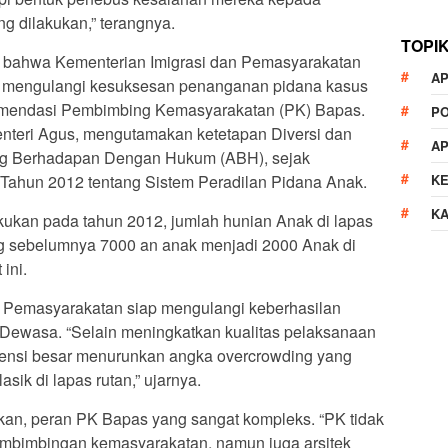
ng dilakukan,” terangnya.
TOPI
 bahwa Kementerian Imigrasi dan Pemasyarakatan
AP
p mengulangi kesuksesan penanganan pidana kasus
mendasi Pembimbing Kemasyarakatan (PK) Bapas.
P
Menteri Agus, mengutamakan ketetapan Diversi dan
A
ang Berhadapan Dengan Hukum (ABH), sejak
ahun 2012 tentang Sistem Peradilan Pidana Anak.
K
K
akukan pada tahun 2012, jumlah hunian Anak di lapas
ang sebelumnya 7000 an anak menjadi 2000 Anak di
ini.
 Pemasyarakatan siap mengulangi keberhasilan
 Dewasa. “Selain meningkatkan kualitas pelaksanaan
potensi besar menurunkan angka overcrowding yang
sik di lapas rutan,” ujarnya.
skan, peran PK Bapas yang sangat kompleks. “PK tidak
embimbingan kemasyarakatan, namun juga arsitek