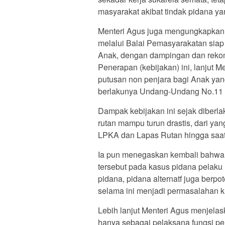
masyarakat akibat tindak pidana ya
Menteri Agus juga mengungkapkan
melalui Balai Pemasyarakatan sia
Anak, dengan dampingan dan reko
Penerapan (kebijakan) ini, lanjut 
putusan non penjara bagi Anak y
berlakunya Undang-Undang No.11 T
Dampak kebijakan ini sejak diberl
rutan mampu turun drastis, dari y
LPKA dan Lapas Rutan hingga saat 
Ia pun menegaskan kembali bahwa
tersebut pada kasus pidana pelaku
pidana, pidana alternatf juga ber
selama ini menjadi permasalahan kla
Lebih lanjut Menteri Agus menjela
hanya sebagai pelaksana fungsi p