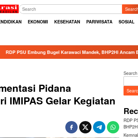
Searc
ENDIDIKAN
EKONOMI
KESEHATAN
PARIWISATA
SOSIAL
l Karawaci Mandek, BHP2HI Ancam Bawa ke Jalur Hukum
Search
mentasi Pidana
Sear
eri IMIPAS Gelar Kegiatan
Rec
RDP PS
BHP2HI
Kemnak