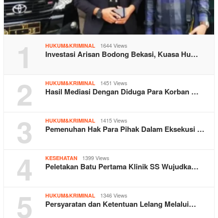
1
1644 Views
HUKUM&KRIMINAL
Investasi Arisan Bodong Bekasi, Kuasa Hu…
2
1451 Views
HUKUM&KRIMINAL
Hasil Mediasi Dengan Diduga Para Korban …
3
1415 Views
HUKUM&KRIMINAL
Pemenuhan Hak Para Pihak Dalam Eksekusi …
4
1399 Views
KESEHATAN
Peletakan Batu Pertama Klinik SS Wujudka…
5
1346 Views
HUKUM&KRIMINAL
Persyaratan dan Ketentuan Lelang Melalui…