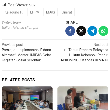
Post Views:
207
Kejagung RI
LPPM
MJKS
Unsrat
Writer: team
SHARE
Editor: falentin sitompul
Post
Previous post
Next post
Persiapan Implementasi Pidana
12 Tahun Prahara Rekayasa
navigation
Alternatif, Menteri IMIPAS Gelar
Hukum Kelompok Pendiri
Kegiatan Sosial Serentak
APKOMINDO Kandas di MA RI
RELATED POSTS