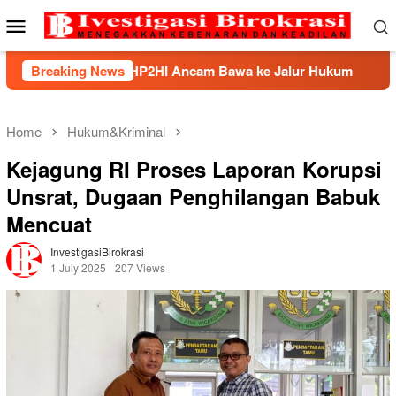
Skip
Mobile
to
Menu
content
ek, BHP2HI Ancam Bawa ke Jalur Hukum
Breaking News
Kemnaker Berh
Home
Hukum&Kriminal
Kejagung RI Proses Laporan Korupsi
Unsrat, Dugaan Penghilangan Babuk
Mencuat
InvestigasiBirokrasi
1 July 2025
207 Views