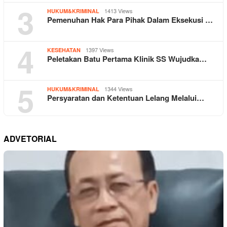
3
1413 Views
HUKUM&KRIMINAL
Pemenuhan Hak Para Pihak Dalam Eksekusi …
4
1397 Views
KESEHATAN
Peletakan Batu Pertama Klinik SS Wujudka…
5
1344 Views
HUKUM&KRIMINAL
Persyaratan dan Ketentuan Lelang Melalui…
ADVETORIAL