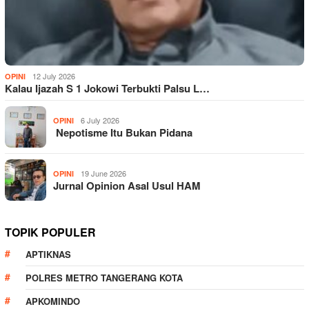
12 July 2026
OPINI
Kalau Ijazah S 1 Jokowi Terbukti Palsu L…
6 July 2026
OPINI
Nepotisme Itu Bukan Pidana
19 June 2026
OPINI
Jurnal Opinion Asal Usul HAM
TOPIK POPULER
APTIKNAS
POLRES METRO TANGERANG KOTA
APKOMINDO