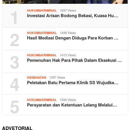
1
1637 Views
HUKUM&KRIMINAL
Investasi Arisan Bodong Bekasi, Kuasa Hu…
2
1448 Views
HUKUM&KRIMINAL
Hasil Mediasi Dengan Diduga Para Korban …
3
1413 Views
HUKUM&KRIMINAL
Pemenuhan Hak Para Pihak Dalam Eksekusi …
4
1397 Views
KESEHATAN
Peletakan Batu Pertama Klinik SS Wujudka…
5
1344 Views
HUKUM&KRIMINAL
Persyaratan dan Ketentuan Lelang Melalui…
ADVETORIAL