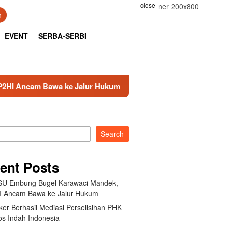
close
h
EVENT
SERBA-SERBI
awa ke Jalur Hukum
Kemnaker Berhasil Mediasi Perse
Search
ent Posts
U Embung Bugel Karawaci Mandek,
 Ancam Bawa ke Jalur Hukum
er Berhasil Mediasi Perselisihan PHK
s Indah Indonesia