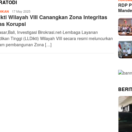
RATODI
RDP P
Mande
InvestigasiBirokrasi
17 May 2025
DIKAN
kti Wilayah VIII Canangkan Zona Integritas
as Korupsi
sar,Bali, Investigasi Birokrasi.net-Lembaga Layanan
dikan Tinggi (LLDikti) Wilayah VIII secara resmi meluncurkan
ram pembangunan Zona […]
BERI