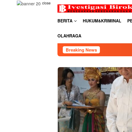
Skip
close
to
content
BERITA
HUKUM&KRIMINAL
P
OLAHRAGA
Breaking News