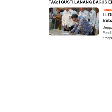
TAG:
I GUSTI LANANG BAGUS E
PENDI
LLDi
Beb
Denpa
Pendi
prog