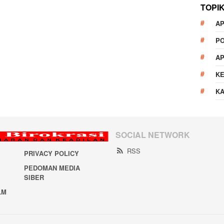
TOPI
AP
P
A
K
K
SOCIAL NETWORK
RSS
PRIVACY POLICY
PEDOMAN MEDIA
SIBER
LM