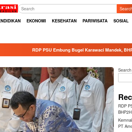
Searc
ENDIDIKAN
EKONOMI
KESEHATAN
PARIWISATA
SOSIAL
RDP PSU Embung Bugel Karawaci Mandek, BHP2HI Ancam B
Search
Rec
RDP PS
BHP2HI
Kemnak
PT Amo