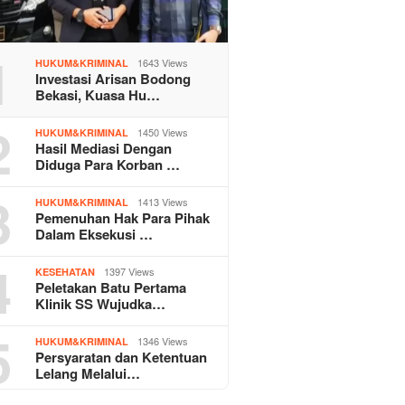
1
1643 Views
HUKUM&KRIMINAL
Investasi Arisan Bodong
Bekasi, Kuasa Hu…
2
1450 Views
HUKUM&KRIMINAL
Hasil Mediasi Dengan
Diduga Para Korban …
3
1413 Views
HUKUM&KRIMINAL
Pemenuhan Hak Para Pihak
Dalam Eksekusi …
4
1397 Views
KESEHATAN
Peletakan Batu Pertama
Klinik SS Wujudka…
5
1346 Views
HUKUM&KRIMINAL
Persyaratan dan Ketentuan
Lelang Melalui…