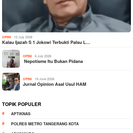
12 July 2026
OPINI
Kalau Ijazah S 1 Jokowi Terbukti Palsu L…
6 July 2026
OPINI
Nepotisme Itu Bukan Pidana
19 June 2026
OPINI
Jurnal Opinion Asal Usul HAM
TOPIK POPULER
APTIKNAS
POLRES METRO TANGERANG KOTA