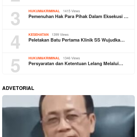
3
1415 Views
HUKUM&KRIMINAL
Pemenuhan Hak Para Pihak Dalam Eksekusi …
4
1399 Views
KESEHATAN
Peletakan Batu Pertama Klinik SS Wujudka…
5
1346 Views
HUKUM&KRIMINAL
Persyaratan dan Ketentuan Lelang Melalui…
ADVETORIAL