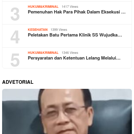
3
1417 Views
HUKUM&KRIMINAL
Pemenuhan Hak Para Pihak Dalam Eksekusi …
4
1399 Views
KESEHATAN
Peletakan Batu Pertama Klinik SS Wujudka…
5
1346 Views
HUKUM&KRIMINAL
Persyaratan dan Ketentuan Lelang Melalui…
ADVETORIAL