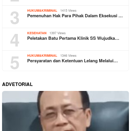
3
1415 Views
HUKUM&KRIMINAL
Pemenuhan Hak Para Pihak Dalam Eksekusi …
4
1397 Views
KESEHATAN
Peletakan Batu Pertama Klinik SS Wujudka…
5
1346 Views
HUKUM&KRIMINAL
Persyaratan dan Ketentuan Lelang Melalui…
ADVETORIAL