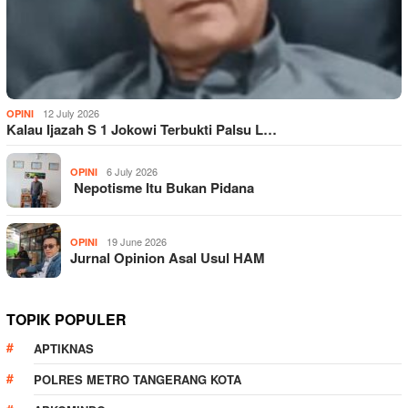
12 July 2026
OPINI
Kalau Ijazah S 1 Jokowi Terbukti Palsu L…
6 July 2026
OPINI
Nepotisme Itu Bukan Pidana
19 June 2026
OPINI
Jurnal Opinion Asal Usul HAM
TOPIK POPULER
APTIKNAS
POLRES METRO TANGERANG KOTA