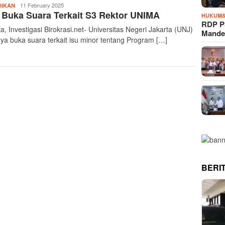
InvestigasiBirokrasi
11 February 2025
DIKAN
Buka Suara Terkait S3 Rektor UNIMA
HUKUM&
RDP P
a, Investigasi Birokrasi.net- Universitas Negeri Jakarta (UNJ)
Mande
nya buka suara terkait isu minor tentang Program […]
BERI