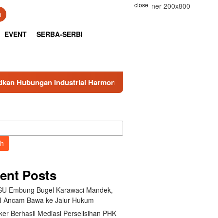
close
h
EVENT
SERBA-SERBI
Industrial Harmonis di PT Indonesia Epson Industry
Ce
ch
ent Posts
U Embung Bugel Karawaci Mandek,
 Ancam Bawa ke Jalur Hukum
er Berhasil Mediasi Perselisihan PHK