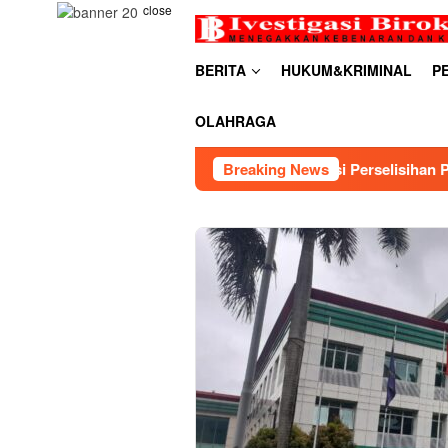
Skip
close
to
content
BERITA
HUKUM&KRIMINAL
P
OLAHRAGA
Kemnaker Berhasil Mediasi Perselisihan PHK PT Amos I
Breaking News