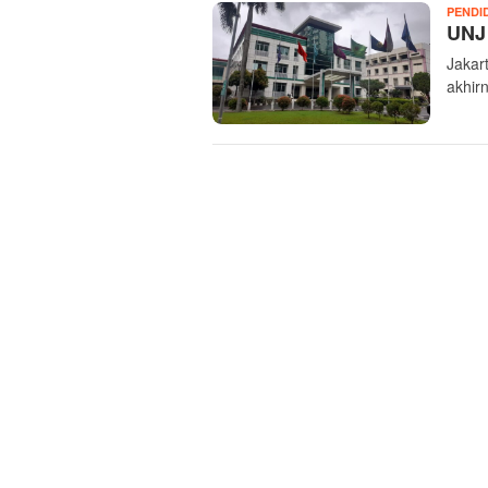
PENDI
UNJ 
Jakart
akhir