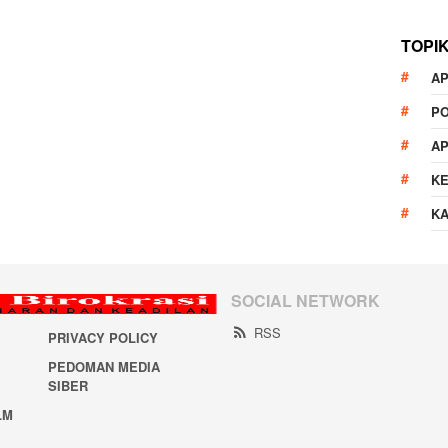
TOPI
AP
P
A
K
K
SOCIAL NETWORK
RSS
PRIVACY POLICY
PEDOMAN MEDIA
SIBER
LM