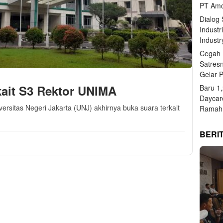
PT Amo
Dialog
Industr
Industr
Cegah 
Satres
Gelar 
ait S3 Rektor UNIMA
Baru 1
Daycar
iversitas Negeri Jakarta (UNJ) akhirnya buka suara terkait
Ramah 
BERI