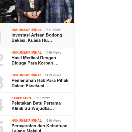
1
1641 Views
HUKUM&KRIMINAL
Investasi Arisan Bodong
Bekasi, Kuasa Hu…
2
1448 Views
HUKUM&KRIMINAL
Hasil Mediasi Dengan
Diduga Para Korban …
3
1413 Views
HUKUM&KRIMINAL
Pemenuhan Hak Para Pihak
Dalam Eksekusi …
4
1397 Views
KESEHATAN
Peletakan Batu Pertama
Klinik SS Wujudka…
5
1346 Views
HUKUM&KRIMINAL
Persyaratan dan Ketentuan
Lelang Melalui…