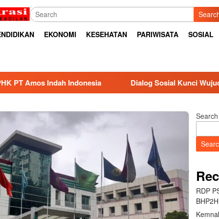
Searc
ENDIDIKAN
EKONOMI
KESEHATAN
PARIWISATA
SOSIAL
ndah Indonesia
Dialog Sosial Kunci Wujudkan Hubungan 
Search
Sear
Rec
RDP PS
BHP2HI
Kemnak