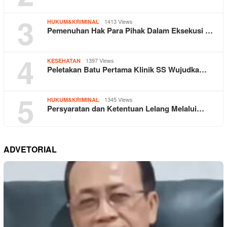
3
1413 Views
HUKUM&KRIMINAL
Pemenuhan Hak Para Pihak Dalam Eksekusi …
4
1397 Views
KESEHATAN
Peletakan Batu Pertama Klinik SS Wujudka…
5
1345 Views
HUKUM&KRIMINAL
Persyaratan dan Ketentuan Lelang Melalui…
ADVETORIAL