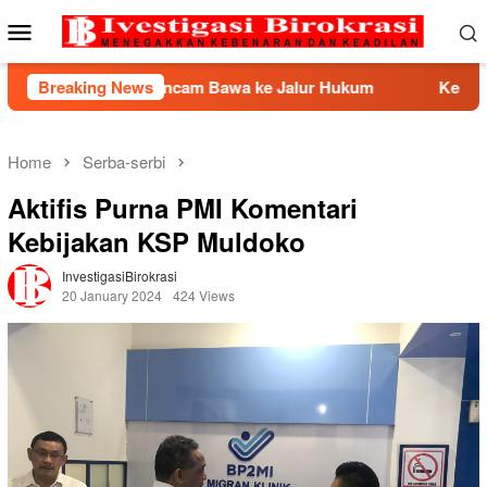
Skip
Mobile
to
Menu
content
P2HI Ancam Bawa ke Jalur Hukum
Breaking News
Kemnaker Berhasil 
Home
Serba-serbi
Aktifis Purna PMI Komentari
Kebijakan KSP Muldoko
InvestigasiBirokrasi
20 January 2024
424 Views