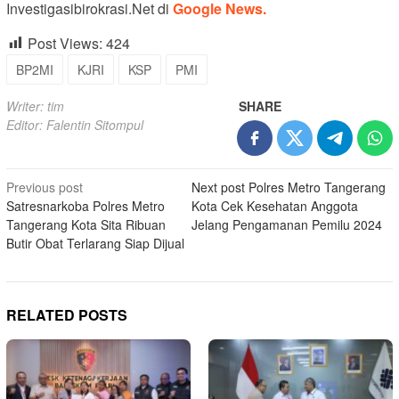
Investigasibirokrasi.Net di
Google News.
Post Views:
424
BP2MI
KJRI
KSP
PMI
Writer: tim
SHARE
Editor: Falentin Sitompul
Post
Previous post
Next post
Polres Metro Tangerang
Satresnarkoba Polres Metro
Kota Cek Kesehatan Anggota
navigation
Tangerang Kota Sita Ribuan
Jelang Pengamanan Pemilu 2024
Butir Obat Terlarang Siap Dijual
RELATED POSTS