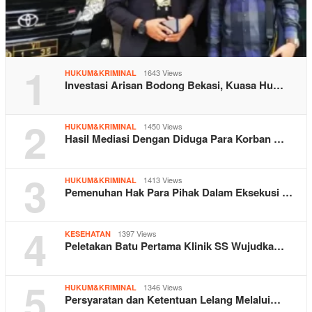
1
1643 Views
HUKUM&KRIMINAL
Investasi Arisan Bodong Bekasi, Kuasa Hu…
2
1450 Views
HUKUM&KRIMINAL
Hasil Mediasi Dengan Diduga Para Korban …
3
1413 Views
HUKUM&KRIMINAL
Pemenuhan Hak Para Pihak Dalam Eksekusi …
4
1397 Views
KESEHATAN
Peletakan Batu Pertama Klinik SS Wujudka…
5
1346 Views
HUKUM&KRIMINAL
Persyaratan dan Ketentuan Lelang Melalui…