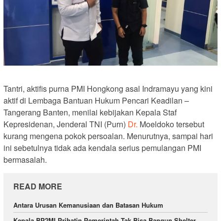
Tantri, aktifis purna PMI Hongkong asal Indramayu yang kini
aktif di Lembaga Bantuan Hukum Pencari Keadilan –
Tangerang Banten, menilai kebijakan Kepala Staf
Kepresidenan, Jenderal TNI (Purn)
Dr.
Moeldoko tersebut
kurang mengena pokok persoalan. Menurutnya, sampai hari
ini sebetulnya tidak ada kendala serius pemulangan PMI
bermasalah.
READ MORE
Antara Urusan Kemanusiaan dan Batasan Hukum
Kepala BP2MI Prihatin Pemerintah Tak Bisa Bangun Shelter