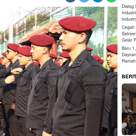
Dialog
Industr
Industr
Cegah 
Satres
Gelar 
Baru 1
Daycar
Ramah 
BERI