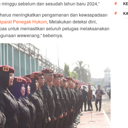
u minggu sebelum dan sesudah tahun baru 2024,”
K
K
n harus meningkatkan pengamanan dan kewaspadaan
parat Penegak Hukum
, Melakukan deteksi dini,
lpas untuk memastikan seluruh petugas melaksanakan
hgunaan wewenang,” bebernya.