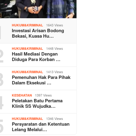
1
1643 Views
HUKUM&KRIMINAL
Investasi Arisan Bodong
Bekasi, Kuasa Hu…
2
1448 Views
HUKUM&KRIMINAL
Hasil Mediasi Dengan
Diduga Para Korban …
3
1413 Views
HUKUM&KRIMINAL
Pemenuhan Hak Para Pihak
Dalam Eksekusi …
4
1397 Views
KESEHATAN
Peletakan Batu Pertama
Klinik SS Wujudka…
5
1346 Views
HUKUM&KRIMINAL
Persyaratan dan Ketentuan
Lelang Melalui…