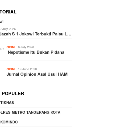
TORIAL
2 July 2026
Ijazah S 1 Jokowi Terbukti Palsu L…
6 July 2026
OPINI
Nepotisme Itu Bukan Pidana
19 June 2026
OPINI
Jurnal Opinion Asal Usul HAM
K POPULER
TIKNAS
OLRES METRO TANGERANG KOTA
PKOMINDO