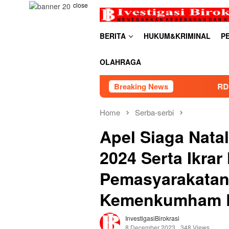
Skip
close
to
content
BERITA
HUKUM&KRIMINAL
P
OLAHRAGA
RDP PSU Embung Bugel Karawa
Breaking News
Home
Serba-serbi
Apel Siaga Nata
2024 Serta Ikrar
Pemasyarakatan
Kemenkumham 
InvestigasiBirokrasi
8 December 2023
348 Views