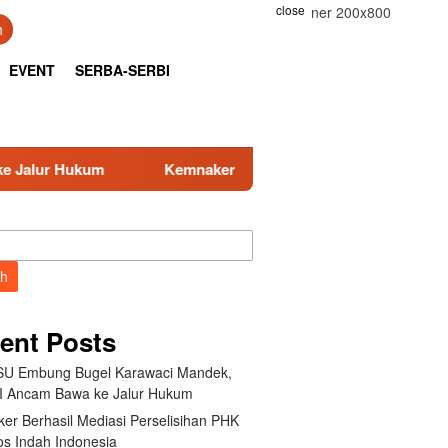
close
h
EVENT
SERBA-SERBI
ker Berhasil Mediasi Perselisihan PHK PT Amos Indah Indones
ch
ent Posts
U Embung Bugel Karawaci Mandek,
 Ancam Bawa ke Jalur Hukum
er Berhasil Mediasi Perselisihan PHK
s Indah Indonesia