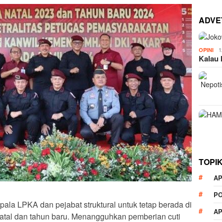
ADVE
1
OPINI
Kalau 
TOPI
AP
P
ala LPKA dan pejabat struktural untuk tetap berada di
A
atal dan tahun baru. Menangguhkan pemberian cuti