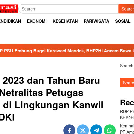
Searc
ENDIDIKAN
EKONOMI
KESEHATAN
PARIWISATA
SOSIAL
ci Mandek, BHP2HI Ancam Bawa ke Jalur Hukum
Kemna
Search
l 2023 dan Tahun Baru
Sear
 Netralitas Petugas
Rec
 di Lingkungan Kanwil
RDP PS
DKI
BHP2HI
Kemnak
PT Amo