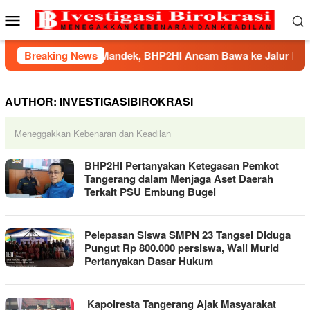
Skip
Mobile
to
Menu
content
l Karawaci Mandek, BHP2HI Ancam Bawa ke Jalur Hukum
Breaking News
AUTHOR:
INVESTIGASIBIROKRASI
Meneggakkan Kebenaran dan Keadilan
BHP2HI Pertanyakan Ketegasan Pemkot
Tangerang dalam Menjaga Aset Daerah
Terkait PSU Embung Bugel
Pelepasan Siswa SMPN 23 Tangsel Diduga
Pungut Rp 800.000 persiswa, Wali Murid
Pertanyakan Dasar Hukum
Kapolresta Tangerang Ajak Masyarakat