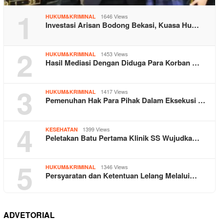
1
1646 Views
HUKUM&KRIMINAL
Investasi Arisan Bodong Bekasi, Kuasa Hu…
2
1453 Views
HUKUM&KRIMINAL
Hasil Mediasi Dengan Diduga Para Korban …
3
1417 Views
HUKUM&KRIMINAL
Pemenuhan Hak Para Pihak Dalam Eksekusi …
4
1399 Views
KESEHATAN
Peletakan Batu Pertama Klinik SS Wujudka…
5
1346 Views
HUKUM&KRIMINAL
Persyaratan dan Ketentuan Lelang Melalui…
ADVETORIAL