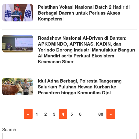
Pelatihan Vokasi Nasional Batch 2 Hadir di
Berbagai Daerah untuk Perluas Akses
Kompetensi
Roadshow Nasional AI-Driven di Banten:
APKOMINDO, APTIKNAS, KADIN, dan
Yorindo Dorong Industri Manufaktur Bangun
AI Mandiri serta Perkuat Ekosistem
Keamanan Siber
Idul Adha Berbagi, Polresta Tangerang
Salurkan Puluhan Hewan Kurban ke
Pesantren hingga Komunitas Ojol
«
1
2
3
4
5
6
…
80
»
Search