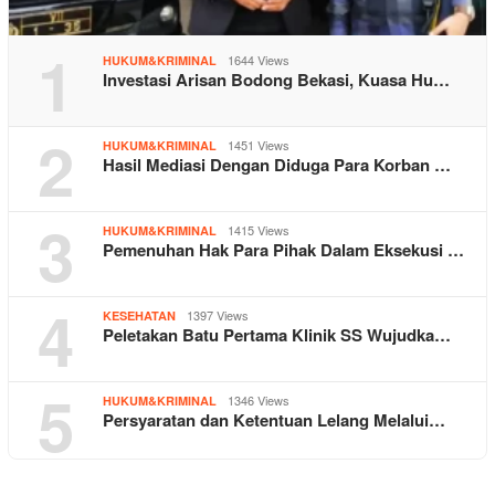
1
1644 Views
HUKUM&KRIMINAL
Investasi Arisan Bodong Bekasi, Kuasa Hu…
2
1451 Views
HUKUM&KRIMINAL
Hasil Mediasi Dengan Diduga Para Korban …
3
1415 Views
HUKUM&KRIMINAL
Pemenuhan Hak Para Pihak Dalam Eksekusi …
4
1397 Views
KESEHATAN
Peletakan Batu Pertama Klinik SS Wujudka…
5
1346 Views
HUKUM&KRIMINAL
Persyaratan dan Ketentuan Lelang Melalui…