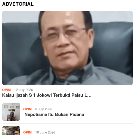
ADVETORIAL
12 July 2026
OPINI
Kalau Ijazah S 1 Jokowi Terbukti Palsu L…
6 July 2026
OPINI
Nepotisme Itu Bukan Pidana
19 June 2026
OPINI