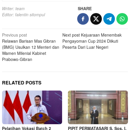
Writer: team
SHARE
Editor: falentin sitompul
Post
Previous post
Next post
Kejuaraan Menembak
Relawan Barisan Mas Gibran
Pengayoman Cup 2024 Diikuti
navigation
(BMG) Usulkan 12 Menteri dan
Peserta Dari Luar Negeri
Wamen Milenial Kabinet
Prabowo-Gibran
RELATED POSTS
Pelatihan Vokasi Batch 2
PIPIT PERMATASARI S. Sos. I.