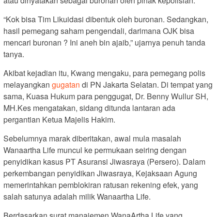
atau dinyatakan sebagai buronan oleh pihak kepolisian.
“Kok bisa Tim Likuidasi dibentuk oleh buronan. Sedangkan,
hasil pemegang saham pengendali, darimana OJK bisa
mencari buronan ? Ini aneh bin ajaib,” ujarnya penuh tanda
tanya.
Akibat kejadian itu, Kwang mengaku, para pemegang polis
melayangkan
gugatan
di PN Jakarta Selatan. Di tempat yang
sama, Kuasa Hukum para penggugat, Dr. Benny Wullur SH,
MH.Kes mengatakan, sidang ditunda lantaran ada
pergantian Ketua Majelis Hakim.
Sebelumnya marak diberitakan, awal mula masalah
Wanaartha Life muncul ke permukaan seiring dengan
penyidikan kasus PT Asuransi Jiwasraya (Persero). Dalam
perkembangan penyidikan Jiwasraya, Kejaksaan Agung
memerintahkan pemblokiran ratusan rekening efek, yang
salah satunya adalah milik Wanaartha Life.
Berdasarkan surat manajemen WanaArtha Life yang