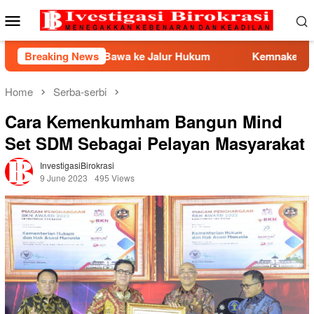
Skip
Mobile
to
Menu
content
Ancam Bawa ke Jalur Hukum
Breaking News
Kemnaker Berhasil Medias
Home
Serba-serbi
Cara Kemenkumham Bangun Mind
Set SDM Sebagai Pelayan Masyarakat
InvestigasiBirokrasi
9 June 2023
495 Views