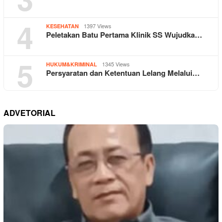
4
1397 Views
KESEHATAN
Peletakan Batu Pertama Klinik SS Wujudka…
5
1345 Views
HUKUM&KRIMINAL
Persyaratan dan Ketentuan Lelang Melalui…
ADVETORIAL