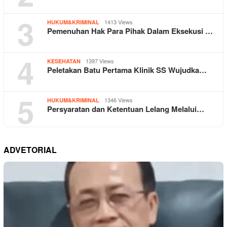
3
1413 Views
HUKUM&KRIMINAL
Pemenuhan Hak Para Pihak Dalam Eksekusi …
4
1397 Views
KESEHATAN
Peletakan Batu Pertama Klinik SS Wujudka…
5
1346 Views
HUKUM&KRIMINAL
Persyaratan dan Ketentuan Lelang Melalui…
ADVETORIAL