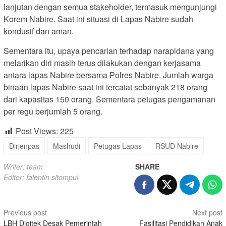
lanjutan dengan semua stakeholder, termasuk mengunjungi
Korem Nabire. Saat ini situasi di Lapas Nabire sudah
kondusif dan aman.
Sementara itu, upaya pencarian terhadap narapidana yang
melarikan diri masih terus dilakukan dengan kerjasama
antara lapas Nabire bersama Polres Nabire. Jumlah warga
binaan lapas Nabire saat ini tercatat sebanyak 218 orang
dari kapasitas 150 orang. Sementara petugas pengamanan
per regu berjumlah 5 orang.
Post Views:
225
Dirjenpas
Mashudi
Petugas Lapas
RSUD Nabire
Writer: team
SHARE
Editor: falentin sitompul
Post
Previous post
Next post
LBH Digitek Desak Pemerintah
Fasilitasi Pendidikan Anak