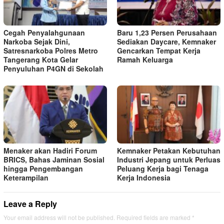
Cegah Penyalahgunaan
Baru 1,23 Persen Perusahaan
Narkoba Sejak Dini,
Sediakan Daycare, Kemnaker
Satresnarkoba Polres Metro
Gencarkan Tempat Kerja
Tangerang Kota Gelar
Ramah Keluarga
Penyuluhan P4GN di Sekolah
Menaker akan Hadiri Forum
Kemnaker Petakan Kebutuhan
BRICS, Bahas Jaminan Sosial
Industri Jepang untuk Perluas
hingga Pengembangan
Peluang Kerja bagi Tenaga
Keterampilan
Kerja Indonesia
Leave a Reply
Your email address will not be published.
Required fields are marked
*