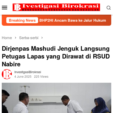
Skip
Mobile
to
Menu
content
ndek, BHP2HI Ancam Bawa ke Jalur Hukum
Breaking News
Kemnaker B
Home
Serba-serbi
Dirjenpas Mashudi Jenguk Langsung
Petugas Lapas yang Dirawat di RSUD
Nabire
InvestigasiBirokrasi
4 June 2025
225 Views