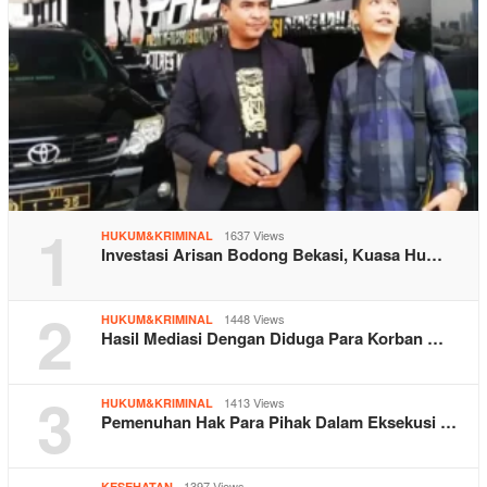
1
1637 Views
HUKUM&KRIMINAL
Investasi Arisan Bodong Bekasi, Kuasa Hu…
2
1448 Views
HUKUM&KRIMINAL
Hasil Mediasi Dengan Diduga Para Korban …
3
1413 Views
HUKUM&KRIMINAL
Pemenuhan Hak Para Pihak Dalam Eksekusi …
1397 Views
KESEHATAN