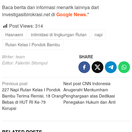
Baca berita dan informasi menarik lainnya dari
investigasibirokrasi.net di
Google News.
*
Post Views:
314
Hasnaeni
intimidasi di lingkungan Rutan
napi
Rutan Kelas I Pondok Bambu
Writer: team
SHARE
Editor: Falentin Sitompul
Post
Previous post
Next post
CNN Indonesia
227 Napi Rutan Kelas I Pondok
Anugerahi Menkumham
navigation
Bambu Terima Remisi, 18 Orang
Penghargaan atas Dedikasi
Bebas di HUT RI Ke-79
Penegakan Hukum dan Anti
Korupsi
RELATED POSTS