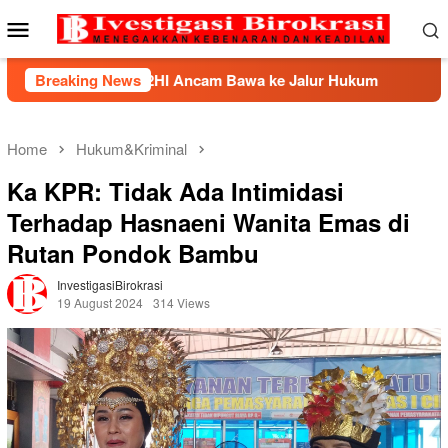
Skip
Mobile
to
Menu
content
k, BHP2HI Ancam Bawa ke Jalur Hukum
Breaking News
Kemnaker Berh
Home
Hukum&Kriminal
Ka KPR: Tidak Ada Intimidasi
Terhadap Hasnaeni Wanita Emas di
Rutan Pondok Bambu
InvestigasiBirokrasi
19 August 2024
314 Views