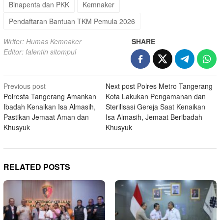
Binapenta dan PKK
Kemnaker
Pendaftaran Bantuan TKM Pemula 2026
Writer: Humas Kemnaker
SHARE
Editor: falentin sitompul
Post
Previous post
Next post
Polres Metro Tangerang
Polresta Tangerang Amankan
Kota Lakukan Pengamanan dan
navigation
Ibadah Kenaikan Isa Almasih,
Sterilisasi Gereja Saat Kenaikan
Pastikan Jemaat Aman dan
Isa Almasih, Jemaat Beribadah
Khusyuk
Khusyuk
RELATED POSTS