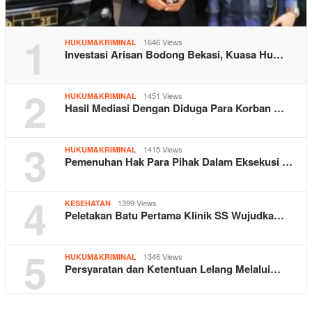
1
1646 Views
HUKUM&KRIMINAL
Investasi Arisan Bodong Bekasi, Kuasa Hu…
2
1451 Views
HUKUM&KRIMINAL
Hasil Mediasi Dengan Diduga Para Korban …
3
1415 Views
HUKUM&KRIMINAL
Pemenuhan Hak Para Pihak Dalam Eksekusi …
4
1399 Views
KESEHATAN
Peletakan Batu Pertama Klinik SS Wujudka…
5
1346 Views
HUKUM&KRIMINAL
Persyaratan dan Ketentuan Lelang Melalui…