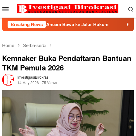
Skip
Mobile
to
Menu
content
P2HI Ancam Bawa ke Jalur Hukum
Breaking News
Kemnaker Berhasil M
Home
Serba-serbi
Kemnaker Buka Pendaftaran Bantuan
TKM Pemula 2026
InvestigasiBirokrasi
14 May 2026
75 Views