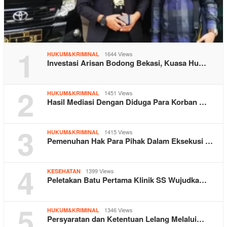
1
1644 Views
HUKUM&KRIMINAL
Investasi Arisan Bodong Bekasi, Kuasa Hu…
2
1451 Views
HUKUM&KRIMINAL
Hasil Mediasi Dengan Diduga Para Korban …
3
1415 Views
HUKUM&KRIMINAL
Pemenuhan Hak Para Pihak Dalam Eksekusi …
4
1399 Views
KESEHATAN
Peletakan Batu Pertama Klinik SS Wujudka…
5
1346 Views
HUKUM&KRIMINAL
Persyaratan dan Ketentuan Lelang Melalui…