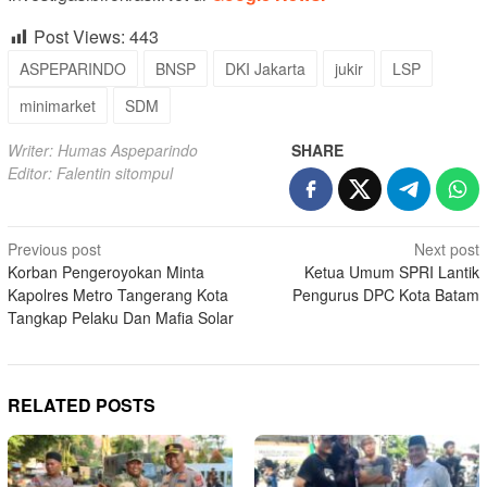
Post Views:
443
ASPEPARINDO
BNSP
DKI Jakarta
jukir
LSP
minimarket
SDM
Writer: Humas Aspeparindo
SHARE
Editor: Falentin sitompul
Post
Previous post
Next post
Korban Pengeroyokan Minta
Ketua Umum SPRI Lantik
navigation
Kapolres Metro Tangerang Kota
Pengurus DPC Kota Batam
Tangkap Pelaku Dan Mafia Solar
RELATED POSTS