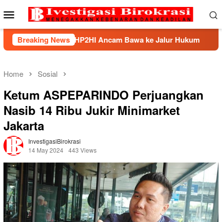
Skip
Mobile
to
Menu
content
ek, BHP2HI Ancam Bawa ke Jalur Hukum
Breaking News
Kemnaker Ber
Home
Sosial
Ketum ASPEPARINDO Perjuangkan
Nasib 14 Ribu Jukir Minimarket
Jakarta
InvestigasiBirokrasi
14 May 2024
443 Views