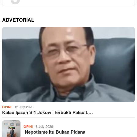
ADVETORIAL
12 July 2026
OPINI
Kalau Ijazah S 1 Jokowi Terbukti Palsu L…
6 July 2026
OPINI
Nepotisme Itu Bukan Pidana