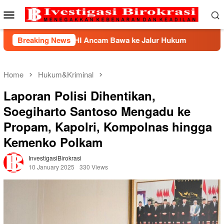
Skip
Mobile
to
Menu
content
HI Ancam Bawa ke Jalur Hukum
Breaking News
Kemnaker Berhasil Med
Home
Hukum&Kriminal
Laporan Polisi Dihentikan,
Soegiharto Santoso Mengadu ke
Propam, Kapolri, Kompolnas hingga
Kemenko Polkam
InvestigasiBirokrasi
10 January 2025
330 Views