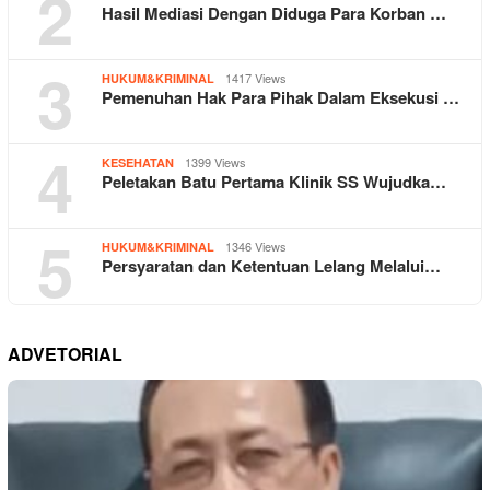
2
Hasil Mediasi Dengan Diduga Para Korban …
3
1417 Views
HUKUM&KRIMINAL
Pemenuhan Hak Para Pihak Dalam Eksekusi …
4
1399 Views
KESEHATAN
Peletakan Batu Pertama Klinik SS Wujudka…
5
1346 Views
HUKUM&KRIMINAL
Persyaratan dan Ketentuan Lelang Melalui…
ADVETORIAL