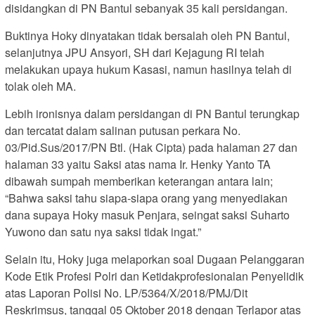
disidangkan di PN Bantul sebanyak 35 kali persidangan.
Buktinya Hoky dinyatakan tidak bersalah oleh PN Bantul,
selanjutnya JPU Ansyori, SH dari Kejagung RI telah
melakukan upaya hukum Kasasi, namun hasilnya telah di
tolak oleh MA.
Lebih ironisnya dalam persidangan di PN Bantul terungkap
dan tercatat dalam salinan putusan perkara No.
03/Pid.Sus/2017/PN Btl. (Hak Cipta) pada halaman 27 dan
halaman 33 yaitu Saksi atas nama Ir. Henky Yanto TA
dibawah sumpah memberikan keterangan antara lain;
“Bahwa saksi tahu siapa-siapa orang yang menyediakan
dana supaya Hoky masuk Penjara, seingat saksi Suharto
Yuwono dan satu nya saksi tidak ingat.”
Selain itu, Hoky juga melaporkan soal Dugaan Pelanggaran
Kode Etik Profesi Polri dan Ketidakprofesionalan Penyelidik
atas Laporan Polisi No. LP/5364/X/2018/PMJ/Dit
Reskrimsus, tanggal 05 Oktober 2018 dengan Terlapor atas