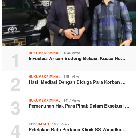
1
1646 Views
HUKUM&KRIMINAL
Investasi Arisan Bodong Bekasi, Kuasa Hu…
2
1451 Views
HUKUM&KRIMINAL
Hasil Mediasi Dengan Diduga Para Korban …
3
1417 Views
HUKUM&KRIMINAL
Pemenuhan Hak Para Pihak Dalam Eksekusi …
4
1399 Views
KESEHATAN
Peletakan Batu Pertama Klinik SS Wujudka…