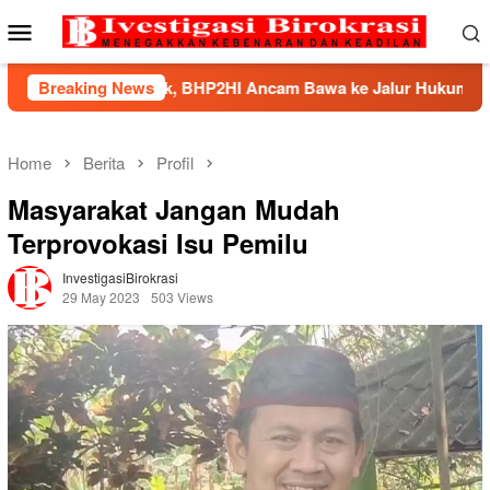
Skip
Mobile
to
Menu
content
Mandek, BHP2HI Ancam Bawa ke Jalur Hukum
Breaking News
Kemnake
Home
Berita
Profil
Masyarakat Jangan Mudah
Terprovokasi Isu Pemilu
InvestigasiBirokrasi
29 May 2023
503 Views