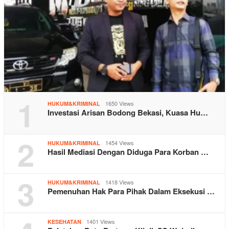
1
1650 Views
HUKUM&KRIMINAL
Investasi Arisan Bodong Bekasi, Kuasa Hu…
2
1454 Views
HUKUM&KRIMINAL
Hasil Mediasi Dengan Diduga Para Korban …
3
1418 Views
HUKUM&KRIMINAL
Pemenuhan Hak Para Pihak Dalam Eksekusi …
1401 Views
KESEHATAN