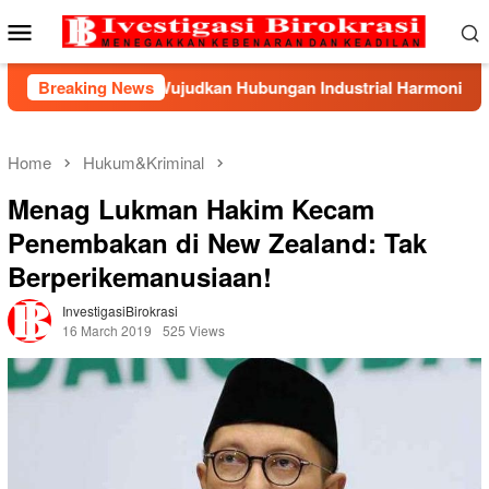
Skip
Mobile
to
Menu
content
osial Kunci Wujudkan Hubungan Industrial Harmonis di PT Indo
Breaking News
Home
Hukum&Kriminal
Menag Lukman Hakim Kecam
Penembakan di New Zealand: Tak
Berperikemanusiaan!
InvestigasiBirokrasi
16 March 2019
525 Views