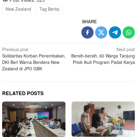
New Zealand
Tag Berita
SHARE
Post
Previous post
Next post
Solidaritas Korban Penembakan,
Bersih-bersih, 60 Warga Tanjung
navigation
DKI Beri Warna Bendera New
Priok Ikuti Program Padat Karya
Zealand di JPO GBK
RELATED POSTS