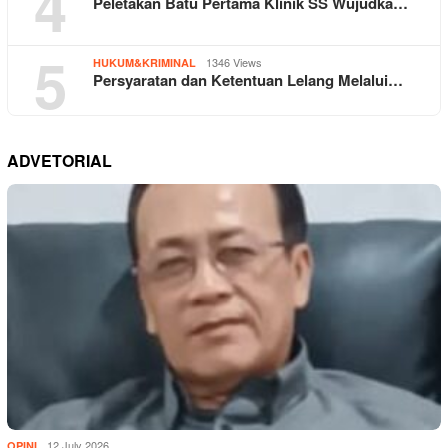
4
Peletakan Batu Pertama Klinik SS Wujudka…
5
1346 Views
HUKUM&KRIMINAL
Persyaratan dan Ketentuan Lelang Melalui…
ADVETORIAL
12 July 2026
OPINI