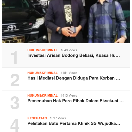
1
1643 Views
HUKUM&KRIMINAL
Investasi Arisan Bodong Bekasi, Kuasa Hu…
2
1451 Views
HUKUM&KRIMINAL
Hasil Mediasi Dengan Diduga Para Korban …
3
1413 Views
HUKUM&KRIMINAL
Pemenuhan Hak Para Pihak Dalam Eksekusi …
4
1397 Views
KESEHATAN
Peletakan Batu Pertama Klinik SS Wujudka…