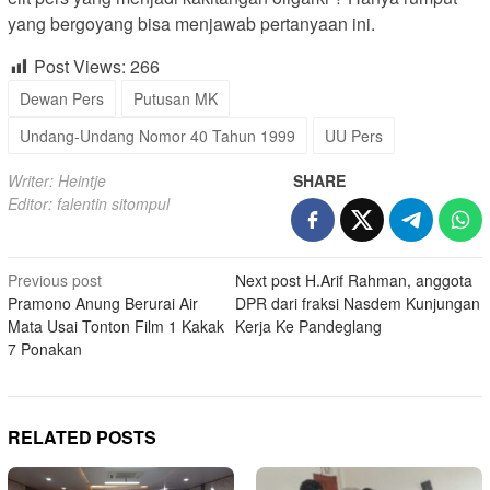
yang bergoyang bisa menjawab pertanyaan ini.
Post Views:
266
Dewan Pers
Putusan MK
Undang-Undang Nomor 40 Tahun 1999
UU Pers
Writer: Heintje
SHARE
Editor: falentin sitompul
Post
Previous post
Next post
H.Arif Rahman, anggota
Pramono Anung Berurai Air
DPR dari fraksi Nasdem Kunjungan
navigation
Mata Usai Tonton Film 1 Kakak
Kerja Ke Pandeglang
7 Ponakan
RELATED POSTS