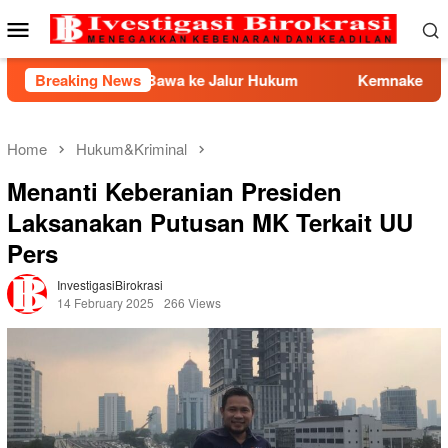
Skip
Mobile
to
Menu
content
 ke Jalur Hukum
Breaking News
Kemnaker Berhasil Mediasi Perselisi
Home
Hukum&Kriminal
Menanti Keberanian Presiden
Laksanakan Putusan MK Terkait UU
Pers
InvestigasiBirokrasi
14 February 2025
266 Views