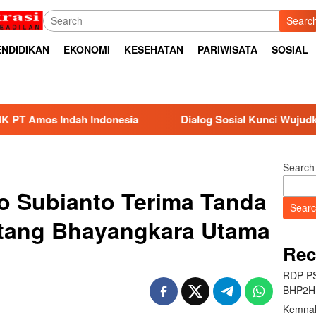
Searc
ENDIDIKAN
EKONOMI
KESEHATAN
PARIWISATA
SOSIAL
ia
Dialog Sosial Kunci Wujudkan Hubungan Industrial H
Search
 Subianto Terima Tanda
Sear
tang Bhayangkara Utama
Rec
RDP PS
BHP2HI
Kemnak