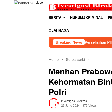
Skip
close
to
content
BERITA
HUKUM&KRIMINAL
P
OLAHRAGA
aker Berhasil Mediasi Perselisihan PHK PT Amos Indah Indones
Breaking News
Home
Serba-serbi
Menhan Prabowo
Kehormatan Bin
Polri
InvestigasiBirokrasi
23 June 2024
375 Views