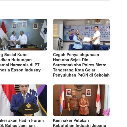
og Sosial Kunci
Cegah Penyalahgunaan
udkan Hubungan
Narkoba Sejak Dini,
strial Harmonis di PT
Satresnarkoba Polres Metro
nesia Epson Industry
Tangerang Kota Gelar
Penyuluhan P4GN di Sekolah
ker akan Hadiri Forum
Kemnaker Petakan
S, Bahas Jaminan
Kebutuhan Industri Jepang