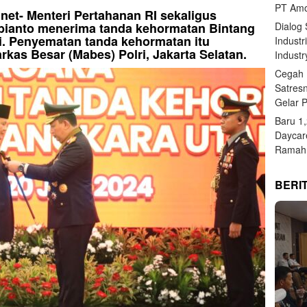
PT Amo
i.net- Menteri Pertahanan RI sekaligus
Dialog
ubianto menerima tanda kehormatan Bintang
i. Penyematan tanda kehormatan itu
Industr
kas Besar (Mabes) Polri, Jakarta Selatan.
Industr
Cegah 
Satres
Gelar 
Baru 1
Daycar
Ramah 
BERI