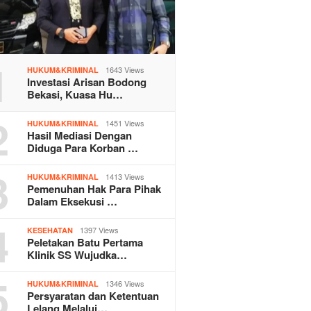
1
1643 Views
HUKUM&KRIMINAL
Investasi Arisan Bodong
Bekasi, Kuasa Hu…
2
1451 Views
HUKUM&KRIMINAL
Hasil Mediasi Dengan
Diduga Para Korban …
3
1413 Views
HUKUM&KRIMINAL
Pemenuhan Hak Para Pihak
Dalam Eksekusi …
4
1397 Views
KESEHATAN
Peletakan Batu Pertama
Klinik SS Wujudka…
5
1346 Views
HUKUM&KRIMINAL
Persyaratan dan Ketentuan
Lelang Melalui…