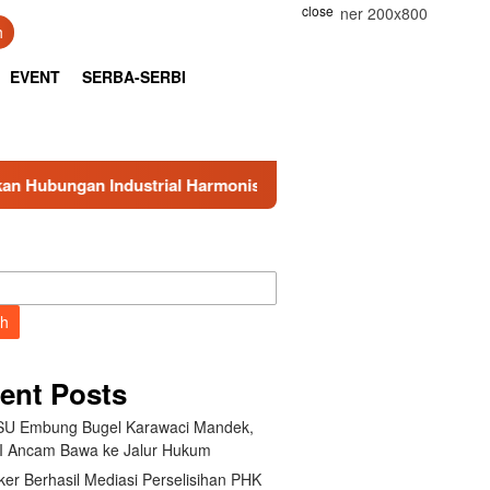
close
h
EVENT
SERBA-SERBI
armonis di PT Indonesia Epson Industry
Cegah Penyalah
ch
ent Posts
U Embung Bugel Karawaci Mandek,
 Ancam Bawa ke Jalur Hukum
er Berhasil Mediasi Perselisihan PHK