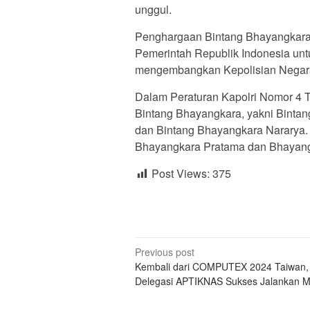
unggul.
Penghargaan Bintang Bhayangkara 
Pemerintah Republik Indonesia un
mengembangkan Kepolisian Negara
Dalam Peraturan Kapolri Nomor 4 T
Bintang Bhayangkara, yakni Binta
dan Bintang Bhayangkara Nararya. 
Bhayangkara Pratama dan Bhayang
Post Views:
375
Post
Previous post
Kembali dari COMPUTEX 2024 Taiwan,
navigation
Delegasi APTIKNAS Sukses Jalankan Mi