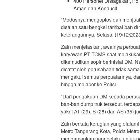
400 Personel Disiagakan, Pol
Aman dan Kondusif
“Modusnya mengoplos dan menjual
disalah satu bengkel tambal ban d
keterangannya, Selasa, (19/12/2023
Zain menjelaskan, awalnya perbuata
karyawan PT TCMS saat melakukan
dikemudikan sopir berinisial DM. N
dicatat oleh perusahaan tidak sam
mengakui semua perbuatannya, dan
hingga melapor ke Polisi.
“Dari pengakuan DM kepada perus
ban-ban dump truk tersebut. terdap
yakni AT (29), S (28) dan AS (35) j
Zain berkata kerugian yang dialami
Metro Tangerang Kota, Polda Metr
mengamankan para pelaku untuk pe