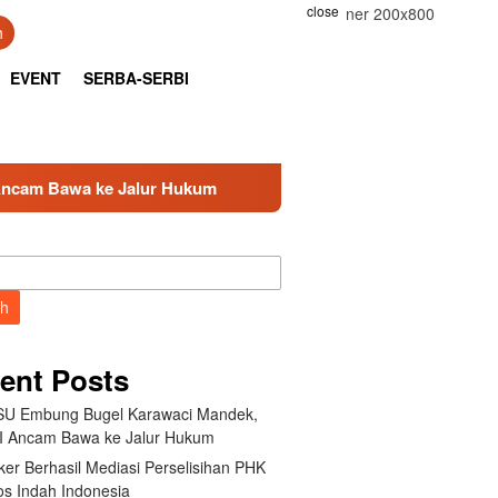
close
h
EVENT
SERBA-SERBI
alur Hukum
Kemnaker Berhasil Mediasi Perselisihan PH
ch
ent Posts
U Embung Bugel Karawaci Mandek,
 Ancam Bawa ke Jalur Hukum
er Berhasil Mediasi Perselisihan PHK
s Indah Indonesia