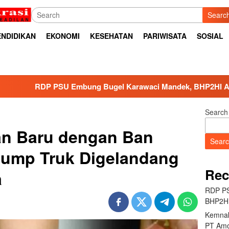
Searc
ENDIDIKAN
EKONOMI
KESEHATAN
PARIWISATA
SOSIAL
U Embung Bugel Karawaci Mandek, BHP2HI Ancam Bawa ke J
Search
n Baru dengan Ban
Sear
Dump Truk Digelandang
Rec
a
RDP PS
BHP2HI
Kemnak
PT Amo