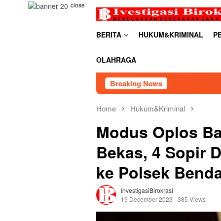
Skip
close
to
content
BERITA
HUKUM&KRIMINAL
P
OLAHRAGA
Breaking News
RDP PS
Home
Hukum&Kriminal
Modus Oplos Ba
Bekas, 4 Sopir 
ke Polsek Bend
InvestigasiBirokrasi
19 December 2023
385 Views