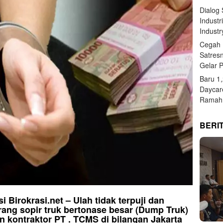
Dialog
Industr
Industr
Cegah 
Satres
Gelar 
Baru 1
Daycar
Ramah 
BERI
irokrasi.net – Ulah tidak terpuji dan
rang sopir truk bertonase besar (Dump Truk)
 kontraktor PT . TCMS di bilangan Jakarta