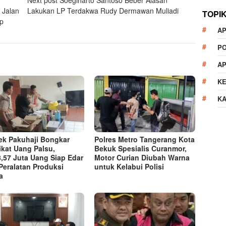
 Jalan
Lakukan LP Terdakwa Rudy Dermawan Muliadi
TOPI
p
AP
P
A
K
K
ek Pakuhaji Bongkar
Polres Metro Tangerang Kota
ikat Uang Palsu,
Bekuk Spesialis Curanmor,
,57 Juta Uang Siap Edar
Motor Curian Diubah Warna
Peralatan Produksi
untuk Kelabui Polisi
a