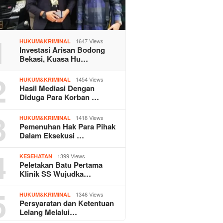
1
1647 Views
HUKUM&KRIMINAL
Investasi Arisan Bodong
Bekasi, Kuasa Hu…
2
1454 Views
HUKUM&KRIMINAL
Hasil Mediasi Dengan
Diduga Para Korban …
3
1418 Views
HUKUM&KRIMINAL
Pemenuhan Hak Para Pihak
Dalam Eksekusi …
4
1399 Views
KESEHATAN
Peletakan Batu Pertama
Klinik SS Wujudka…
5
1346 Views
HUKUM&KRIMINAL
Persyaratan dan Ketentuan
Lelang Melalui…