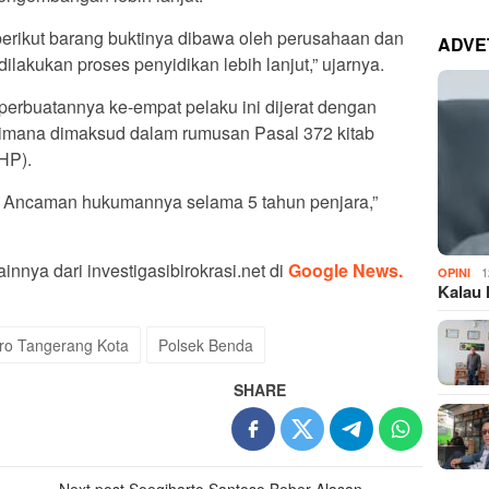
 berikut barang buktinya dibawa oleh perusahaan dan
ADVE
lakukan proses penyidikan lebih lanjut,” ujarnya.
perbuatannya ke-empat pelaku ini dijerat dengan
imana dimaksud dalam rumusan Pasal 372 kitab
HP).
. Ancaman hukumannya selama 5 tahun penjara,”
innya dari investigasibirokrasi.net di
Google News.
1
OPINI
Kalau 
tro Tangerang Kota
Polsek Benda
SHARE
Next post
Soegiharto Santoso Beber Alasan