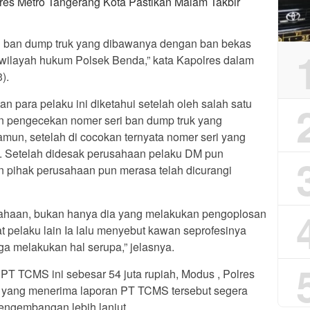
res Metro Tangerang Kota Pastikan Malam Takbir
 ban dump truk yang dibawanya dengan ban bekas
i wilayah hukum Polsek Benda,” kata Kapolres dalam
).
n para pelaku ini diketahui setelah oleh salah satu
 pengecekan nomer seri ban dump truk yang
amun, setelah di cocokan ternyata nomer seri yang
a. Setelah didesak perusahaan pelaku DM pun
 pihak perusahaan pun merasa telah dicurangi
ahaan, bukan hanya dia yang melakukan pengoplosan
at pelaku lain Ia lalu menyebut kawan seprofesinya
uga melakukan hal serupa,” jelasnya.
 PT TCMS ini sebesar 54 juta rupiah, Modus , Polres
o yang menerima laporan PT TCMS tersebut segera
ngembangan lebih lanjut.