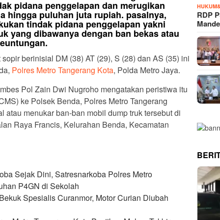
dak pidana penggelapan dan merugikan
HUKUM&
 hingga puluhan juta rupiah. pasalnya,
RDP P
ukan tindak pidana penggelapan yakni
Mande
uk yang dibawanya dengan ban bekas atau
keuntungan.
sopir berinisial DM (38) AT (29), S (28) dan AS (35) ini
da,
Polres Metro Tangerang Kota
, Polda Metro Jaya.
mbes Pol Zain Dwi Nugroho mengatakan peristiwa itu
TCMS) ke Polsek Benda, Polres Metro Tangerang
al atau menukar ban-ban mobil dump truk tersebut di
Jalan Raya Francis, Kelurahan Benda, Kecamatan
BERI
a Sejak Dini, Satresnarkoba Polres Metro
luhan P4GN di Sekolah
 Bekuk Spesialis Curanmor, Motor Curian Diubah