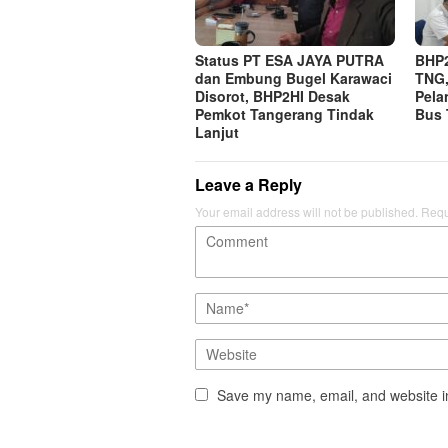
Status PT ESA JAYA PUTRA
BHP2
dan Embung Bugel Karawaci
TNG
Disorot, BHP2HI Desak
Pela
Pemkot Tangerang Tindak
Bus 
Lanjut
Leave a Reply
Your email address will not be published.
Requ
Save my name, email, and website in