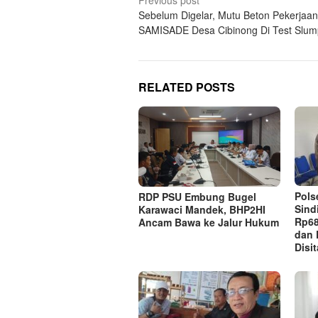
Post
Sebelum Digelar, Mutu Beton Pekerjaan
navigation
SAMISADE Desa Cibinong Di Test Slum
RELATED POSTS
Pols
RDP PSU Embung Bugel
Sind
Karawaci Mandek, BHP2HI
Rp68
Ancam Bawa ke Jalur Hukum
dan 
Disit