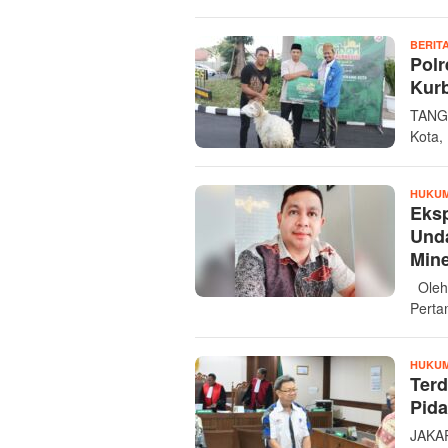
BERIT
Polr
Kurb
TANGE
Kota,
HUKUM
Eksp
Und
Mine
Oleh 
Perta
HUKUM
Ter
Pida
JAKAR