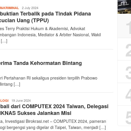
InvestigasiBirokrasi
2 July 2024
&KRIMINAL
uktian Terbalik pada Tindak Pidana
cucian Uang (TPPU)
s Terry Praktisi Hukum & Akademisi, Advokat
mbangan Indonesia, Mediator & Arbiter Nasional, Wakil
 […]
rima Tanda Kehormatan Bintang
eri Pertahanan RI sekaligus presiden terpilih Prabowo
intang […]
InvestigasiBirokrasi
19 June 2024
LOGI
bali dari COMPUTEX 2024 Taiwan, Delegasi
IKNAS Sukses Jalankan Misi
ta, Investigasi Birokrasi.net – COMPUTEX 2024, pameran
logi bergengsi yang digelar di Taipei, Taiwan, menjadi […]