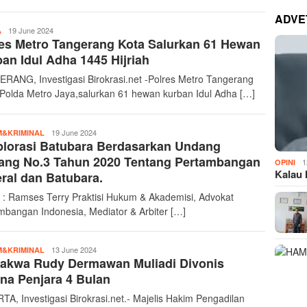
ADVE
InvestigasiBirokrasi
19 June 2024
A
es Metro Tangerang Kota Salurkan 61 Hewan
an Idul Adha 1445 Hijriah
RANG, Investigasi Birokrasi.net -Polres Metro Tangerang
 Polda Metro Jaya,salurkan 61 hewan kurban Idul Adha […]
InvestigasiBirokrasi
19 June 2024
&KRIMINAL
lorasi Batubara Berdasarkan Undang
ang No.3 Tahun 2020 Tentang Pertambangan
1
OPINI
Kalau 
ral dan Batubara.
: Ramses Terry Praktisi Hukum & Akademisi, Advokat
mbangan Indonesia, Mediator & Arbiter […]
InvestigasiBirokrasi
13 June 2024
&KRIMINAL
dakwa Rudy Dermawan Muliadi Divonis
na Penjara 4 Bulan
TA, Investigasi Birokrasi.net.- Majelis Hakim Pengadilan