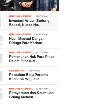
1
1646 Views
HUKUM&KRIMINAL
Investasi Arisan Bodong
Bekasi, Kuasa Hu…
2
1451 Views
HUKUM&KRIMINAL
Hasil Mediasi Dengan
Diduga Para Korban …
3
1415 Views
HUKUM&KRIMINAL
Pemenuhan Hak Para Pihak
Dalam Eksekusi …
4
1399 Views
KESEHATAN
Peletakan Batu Pertama
Klinik SS Wujudka…
5
1346 Views
HUKUM&KRIMINAL
Persyaratan dan Ketentuan
Lelang Melalui…