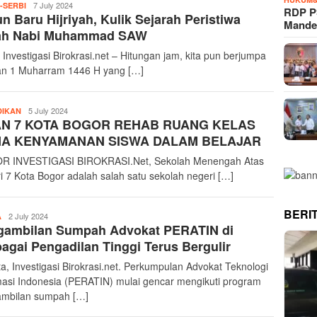
InvestigasiBirokrasi
7 July 2024
-SERBI
RDP P
n Baru Hijriyah, Kulik Sejarah Peristiwa
Mande
rah Nabi Muhammad SAW
 Investigasi Birokrasi.net – Hitungan jam, kita pun berjumpa
n 1 Muharram 1446 H yang […]
InvestigasiBirokrasi
5 July 2024
DIKAN
N 7 KOTA BOGOR REHAB RUANG KELAS
A KENYAMANAN SISWA DALAM BELAJAR
R INVESTIGASI BIROKRASI.Net, Sekolah Menengah Atas
i 7 Kota Bogor adalah salah satu sekolah negeri […]
BERI
InvestigasiBirokrasi
2 July 2024
A
gambilan Sumpah Advokat PERATIN di
agai Pengadilan Tinggi Terus Bergulir
ta, Investigasi Birokrasi.net. Perkumpulan Advokat Teknologi
masi Indonesia (PERATIN) mulai gencar mengikuti program
mbilan sumpah […]