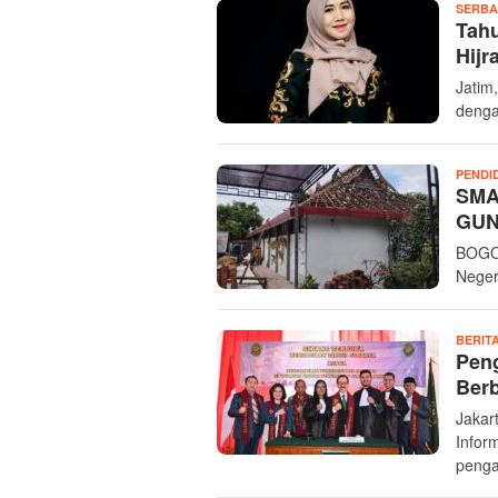
INVESTIGASI
SERBA
BIROKRASI
Tahu
Hij
Jatim,
denga
PENDI
SMA
GUN
BOGO
Neger
BERIT
Pen
Berb
Jakar
Infor
penga