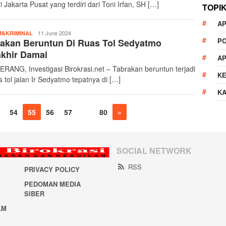
 Jakarta Pusat yang terdiri dari Toni Irfan, SH […]
TOPI
AP
InvestigasiBirokrasi
11 June 2024
&KRIMINAL
P
akan Beruntun Di Ruas Tol Sedyatmo
khir Damai
A
RANG, Investigasi Birokrasi.net – Tabrakan beruntun terjadi
K
s tol jalan Ir Sedyatmo tepatnya di […]
K
54
55
56
57
…
80
»
SOCIAL NETWORK
RSS
PRIVACY POLICY
PEDOMAN MEDIA
SIBER
LM