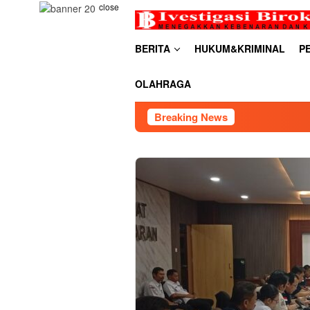
Skip
close
to
content
BERITA
HUKUM&KRIMINAL
P
OLAHRAGA
Breaking News