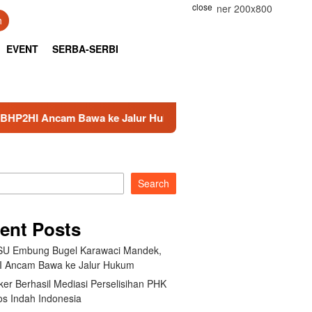
close
h
EVENT
SERBA-SERBI
m Bawa ke Jalur Hukum
Kemnaker Berhasil Mediasi Per
Search
ent Posts
U Embung Bugel Karawaci Mandek,
 Ancam Bawa ke Jalur Hukum
er Berhasil Mediasi Perselisihan PHK
s Indah Indonesia