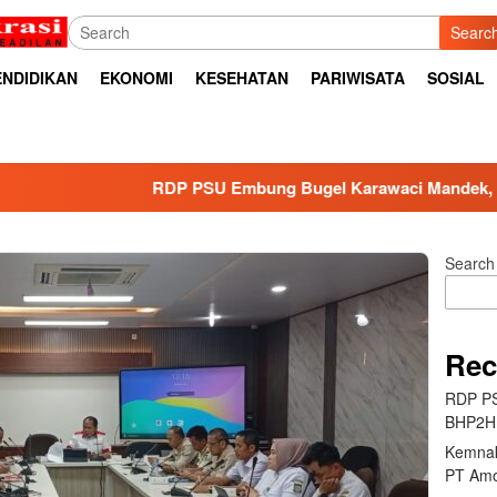
Searc
ENDIDIKAN
EKONOMI
KESEHATAN
PARIWISATA
SOSIAL
RDP PSU Embung Bugel Karawaci Mandek, BHP2HI Anca
Search
Rec
RDP PS
BHP2HI
Kemnak
PT Amo