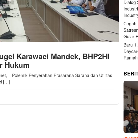
Dialog
Industr
Industr
Cegah 
Satres
Gelar 
Baru 1
Daycar
gel Karawaci Mandek, BHP2HI
Ramah 
ur Hukum
BERI
.net, – Polemik Penyerahan Prasarana Sarana dan Utilitas
i […]
HUKUM&