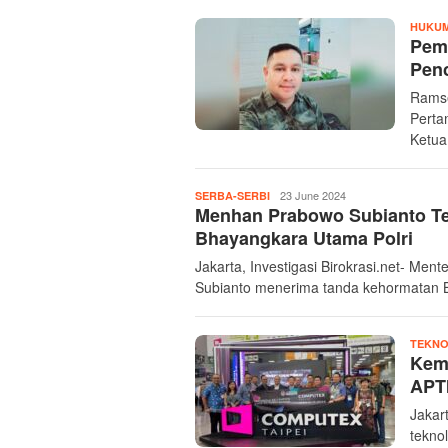
HUKUM
Pemb
Pen
Ramse
Perta
Ketua
InvestigasiBirokrasi
23 June 2024
SERBA-SERBI
Menhan Prabowo Subianto Te
Bhayangkara Utama Polri
Jakarta, Investigasi Birokrasi.net- Ment
Subianto menerima tanda kehormatan B
TEKNO
Kem
APT
Jakar
tekno