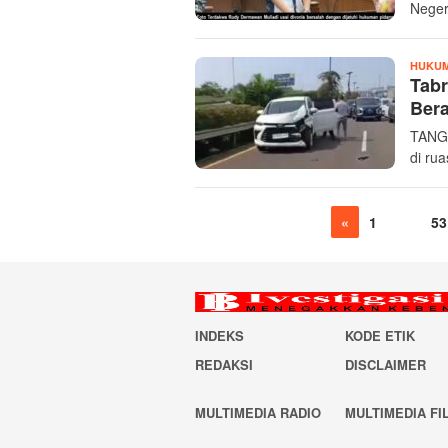
Negeri
HUKUM
Tabr
Bera
TANGE
di rua
«
1
…
53
INDEKS
KODE ETIK
REDAKSI
DISCLAIMER
MULTIMEDIA RADIO
MULTIMEDIA FI