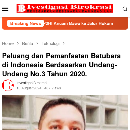
Skip
Mobile
to
Menu
content
, BHP2HI Ancam Bawa ke Jalur Hukum
Breaking News
Kemnaker Berha
Home
Berita
Teknologi
Peluang dan Pemanfaatan Batubara
di Indonesia Berdasarkan Undang-
Undang No.3 Tahun 2020.
InvestigasiBirokrasi
16 August 2024
487 Views