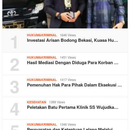
1
1646 Views
HUKUM&KRIMINAL
Investasi Arisan Bodong Bekasi, Kuasa Hu…
2
1451 Views
HUKUM&KRIMINAL
Hasil Mediasi Dengan Diduga Para Korban …
3
1417 Views
HUKUM&KRIMINAL
Pemenuhan Hak Para Pihak Dalam Eksekusi …
4
1399 Views
KESEHATAN
Peletakan Batu Pertama Klinik SS Wujudka…
1346 Views
HUKUM&KRIMINAL
Persyaratan dan Ketentuan Lelang Melalui…