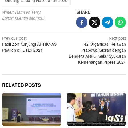
Undang Undang No 3 Tahun 2020
Writer: Ramses Terry
SHARE
Editor: falentin sitompul
Post
Previous post
Next post
Fadli Zon Kunjungi APTIKNAS
42 Organisasi Relawan
navigation
Pavilion di IDTEx 2024
Prabowo-Gibran dengan
Bendera ARPG Gelar Syukuran
Kemenangan Pilpres 2024
RELATED POSTS