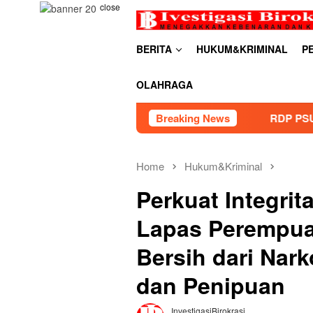
Skip
close
to
content
BERITA
HUKUM&KRIMINAL
P
OLAHRAGA
RDP PSU Embung Bugel Karawaci Ma
Breaking News
Home
Hukum&Kriminal
Perkuat Integri
Lapas Perempuan
Bersih dari Nar
dan Penipuan
InvestigasiBirokrasi