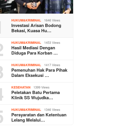
1
1646 Views
HUKUM&KRIMINAL
Investasi Arisan Bodong
Bekasi, Kuasa Hu…
2
1453 Views
HUKUM&KRIMINAL
Hasil Mediasi Dengan
Diduga Para Korban …
3
1417 Views
HUKUM&KRIMINAL
Pemenuhan Hak Para Pihak
Dalam Eksekusi …
4
1399 Views
KESEHATAN
Peletakan Batu Pertama
Klinik SS Wujudka…
5
1346 Views
HUKUM&KRIMINAL
Persyaratan dan Ketentuan
Lelang Melalui…