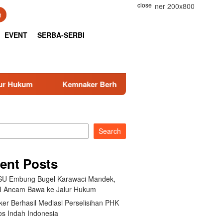
close
h
EVENT
SERBA-SERBI
erhasil Mediasi Perselisihan PHK PT Amos Indah Indonesia
Search
ent Posts
U Embung Bugel Karawaci Mandek,
 Ancam Bawa ke Jalur Hukum
er Berhasil Mediasi Perselisihan PHK
s Indah Indonesia