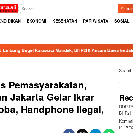
Searc
ENDIDIKAN
EKONOMI
KESEHATAN
PARIWISATA
SOSIAL
ndek, BHP2HI Ancam Bawa ke Jalur Hukum
Kemnaker B
Search
tas Pemasyarakatan,
 Jakarta Gelar Ikrar
Rec
koba, Handphone Ilegal,
RDP PS
BHP2HI
Kemnak
PT Amo