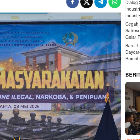
Dialog
Industr
Industr
Cegah 
Satres
Gelar 
Baru 1
Daycar
Ramah 
BERI
HUKUM&