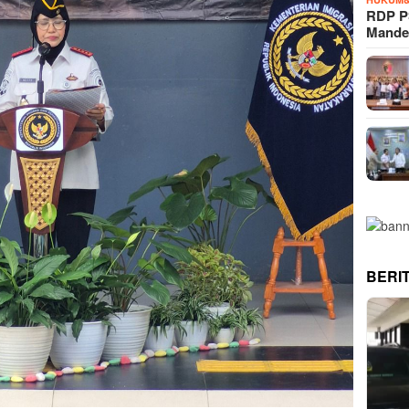
RDP P
Mande
BERI