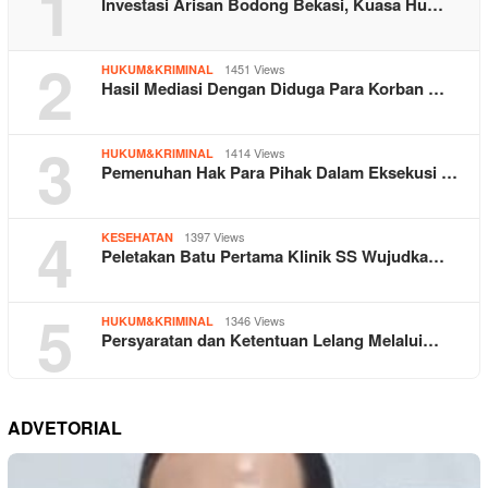
1
Investasi Arisan Bodong Bekasi, Kuasa Hu…
2
1451 Views
HUKUM&KRIMINAL
Hasil Mediasi Dengan Diduga Para Korban …
3
1414 Views
HUKUM&KRIMINAL
Pemenuhan Hak Para Pihak Dalam Eksekusi …
4
1397 Views
KESEHATAN
Peletakan Batu Pertama Klinik SS Wujudka…
5
1346 Views
HUKUM&KRIMINAL
Persyaratan dan Ketentuan Lelang Melalui…
ADVETORIAL