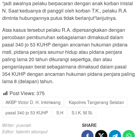
“jadi awalnya pelaku berpacaran dengan anak korban inisial
N. Saat keduanya di panggil oleh korban T.K., pelaku R.A
diminta hubungannya putus tidak berlanjut”lanjutnya.
Atas kasus tersebut pelaku R.A. dipersangkakan dengan
percobaan pembunuhan sebagaiaman dimaksud dalam
pasal 340 jo 53 KUHP dengan ancaman hukuman pidana
mati, pidana penjara seumur hidup atau pidana penjara
paling lama 20 tahun dikurangi sepertiga, dan atau
penganiayaan berat sebagaimana dimaksud dalam pasal
354 KUHP dengan ancaman hukuman pidana penjara paling
lama 8 (delapan) tahun.
Post Views:
375
AKBP Victor D. H. Inkiriwang
Kapolres Tangerang Selatan
pasal 340 jo 53 KUHP
S.H
S.I.K. M.Si.
Writer: yusniah
SHARE
Editor: falentin sitompul