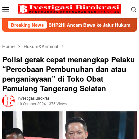
Skip
Mobile
to
Menu
content
Mandek, BHP2HI Ancam Bawa ke Jalur Hukum
Breaking News
Kemnake
Home
Hukum&Kriminal
Polisi gerak cepat menangkap Pelaku
“Percobaan Pembunuhan dan atau
penganiayaan” di Toko Obat
Pamulang Tangerang Selatan
InvestigasiBirokrasi
10 October 2024
375 Views