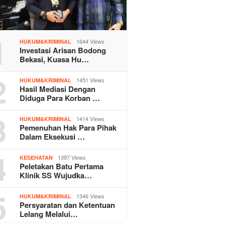
1
1644 Views
HUKUM&KRIMINAL
Investasi Arisan Bodong
Bekasi, Kuasa Hu…
2
1451 Views
HUKUM&KRIMINAL
Hasil Mediasi Dengan
Diduga Para Korban …
3
1414 Views
HUKUM&KRIMINAL
Pemenuhan Hak Para Pihak
Dalam Eksekusi …
4
1397 Views
KESEHATAN
Peletakan Batu Pertama
Klinik SS Wujudka…
5
1346 Views
HUKUM&KRIMINAL
Persyaratan dan Ketentuan
Lelang Melalui…