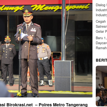
Dialog
Industr
Industr
Cegah 
Satres
Gelar 
Baru 1
Daycar
Ramah 
BERI
i Birokrasi.net – Polres Metro Tangerang