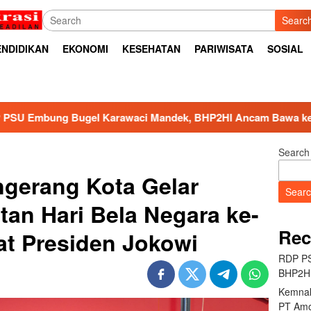
Searc
ENDIDIKAN
EKONOMI
KESEHATAN
PARIWISATA
SOSIAL
aci Mandek, BHP2HI Ancam Bawa ke Jalur Hukum
Kemn
Search
ngerang Kota Gelar
Sear
tan Hari Bela Negara ke-
Rec
t Presiden Jokowi
RDP PS
BHP2HI
Kemnak
PT Amo