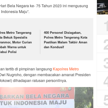
Hari Bela Negara ke- 75 Tahun 2023 ini mengusung
Indonesia Maju”.
lres Metro Tangerang
400 Personel Disiagakan,
ta Bekuk Spesialis
Polres Metro Tangerang Kota
ranmor, Motor Curian
Pastikan Malam Takbir Aman
ubah Warna untuk
dan Kondusif
labui Polisi
n tertib di pimpinan langsung
Kapolres Metro
 Dwi Nugroho, dengan membacakan amanat Presiden
Jokowi) dihadapan ratusan personilnya.