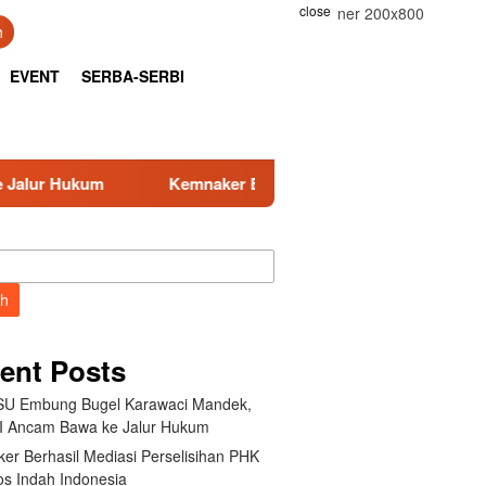
close
h
EVENT
SERBA-SERBI
aker Berhasil Mediasi Perselisihan PHK PT Amos Indah Indone
ch
ent Posts
U Embung Bugel Karawaci Mandek,
 Ancam Bawa ke Jalur Hukum
er Berhasil Mediasi Perselisihan PHK
s Indah Indonesia