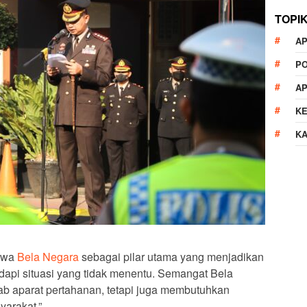
TOPI
AP
P
A
K
K
iwa
Bela Negara
sebagai pilar utama yang menjadikan
api situasi yang tidak menentu. Semangat Bela
b aparat pertahanan, tetapi juga membutuhkan
yarakat,”