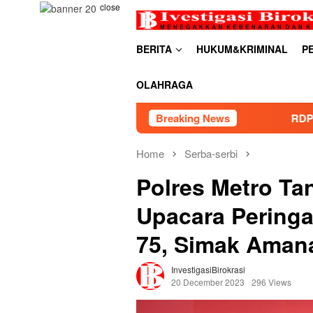
Skip
close
to
content
BERITA
HUKUM&KRIMINAL
P
OLAHRAGA
Breaking News
RDP PSU Embung Bugel Karaw
Home
Serba-serbi
Polres Metro Ta
Upacara Peringa
75, Simak Amana
InvestigasiBirokrasi
20 December 2023
296 Views