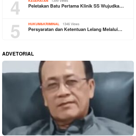
4
1399 Views
KESEHATAN
Peletakan Batu Pertama Klinik SS Wujudka…
5
1346 Views
HUKUM&KRIMINAL
Persyaratan dan Ketentuan Lelang Melalui…
ADVETORIAL