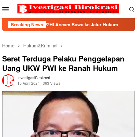
Skip
Mobile
to
Menu
content
k, BHP2HI Ancam Bawa ke Jalur Hukum
Breaking News
Kemnaker Berh
Home
Hukum&Kriminal
Seret Terduga Pelaku Penggelapan
Uang UKW PWI ke Ranah Hukum
InvestigasiBirokrasi
15 April 2024
363 Views