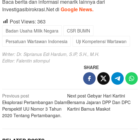
Baca berita dan informasi menarik lainnya dari
Investigasibirokrasi.Net di
Google News.
Post Views:
363
Badan Usaha Milik Negara
CSR BUMN
Persatuan Wartawan Indonesia
Uji Kompetensi Wartawan
Writer: Dr. Siprianus Edi Hardum, S.IP, S.H., M.H.
Editor: Falentin sitompul
SHARE
Post
Previous post
Next post
Gebyar Hari Kartini
Eksplorasi Pertambangan Dalam
Bersama Jajaran DPP Dan DPC
navigation
Perspektif UU Nomor 3 Tahun
Kartini Bamus Maskot
2020 Tentang Pertambangan.