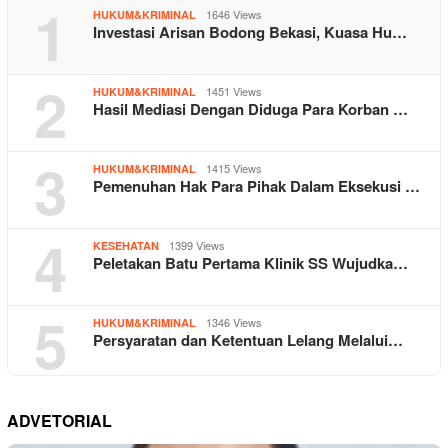
1
1646 Views
HUKUM&KRIMINAL
Investasi Arisan Bodong Bekasi, Kuasa Hu…
2
1451 Views
HUKUM&KRIMINAL
Hasil Mediasi Dengan Diduga Para Korban …
3
1415 Views
HUKUM&KRIMINAL
Pemenuhan Hak Para Pihak Dalam Eksekusi …
4
1399 Views
KESEHATAN
Peletakan Batu Pertama Klinik SS Wujudka…
5
1346 Views
HUKUM&KRIMINAL
Persyaratan dan Ketentuan Lelang Melalui…
ADVETORIAL