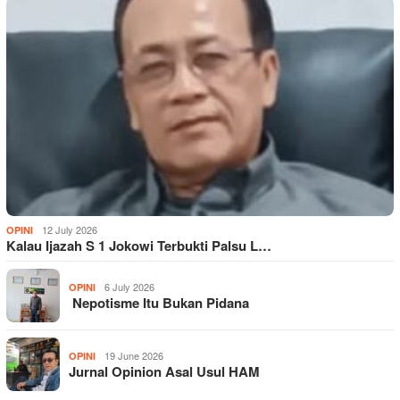
12 July 2026
OPINI
Kalau Ijazah S 1 Jokowi Terbukti Palsu L…
6 July 2026
OPINI
Nepotisme Itu Bukan Pidana
19 June 2026
OPINI
Jurnal Opinion Asal Usul HAM