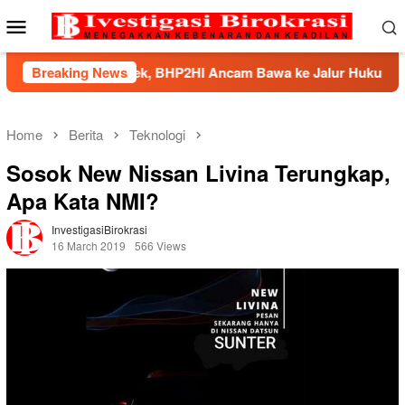
Skip
Mobile
to
Menu
content
aci Mandek, BHP2HI Ancam Bawa ke Jalur Hukum
Breaking News
Kem
Home
Berita
Teknologi
Sosok New Nissan Livina Terungkap,
Apa Kata NMI?
InvestigasiBirokrasi
16 March 2019
566 Views