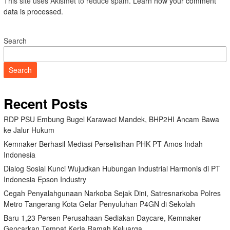
This site uses Akismet to reduce spam.
Learn how your comment
data is processed.
Search
Search
Recent Posts
RDP PSU Embung Bugel Karawaci Mandek, BHP2HI Ancam Bawa
ke Jalur Hukum
Kemnaker Berhasil Mediasi Perselisihan PHK PT Amos Indah
Indonesia
Dialog Sosial Kunci Wujudkan Hubungan Industrial Harmonis di PT
Indonesia Epson Industry
Cegah Penyalahgunaan Narkoba Sejak Dini, Satresnarkoba Polres
Metro Tangerang Kota Gelar Penyuluhan P4GN di Sekolah
Baru 1,23 Persen Perusahaan Sediakan Daycare, Kemnaker
Gencarkan Tempat Kerja Ramah Keluarga