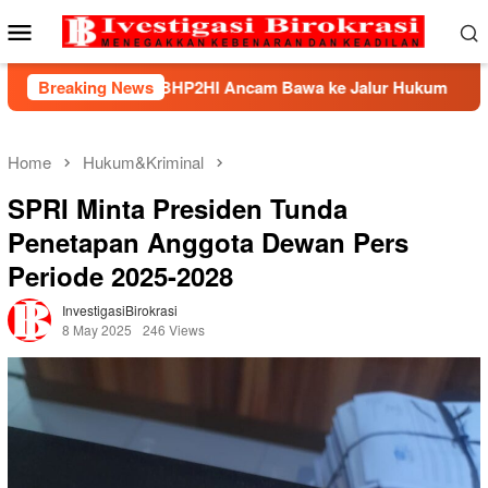
Skip
Mobile
to
Menu
content
k, BHP2HI Ancam Bawa ke Jalur Hukum
Breaking News
Kemnaker Berh
Home
Hukum&Kriminal
SPRI Minta Presiden Tunda
Penetapan Anggota Dewan Pers
Periode 2025-2028
InvestigasiBirokrasi
8 May 2025
246 Views