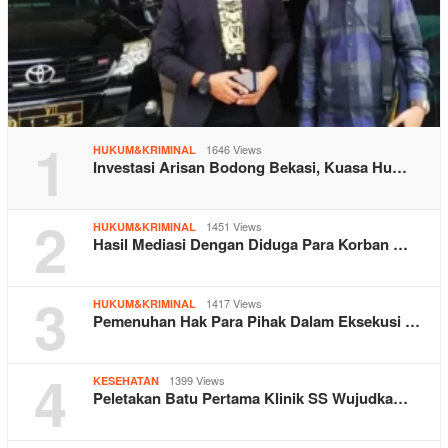
1
1646 Views
HUKUM&KRIMINAL
Investasi Arisan Bodong Bekasi, Kuasa Hu…
2
1451 Views
HUKUM&KRIMINAL
Hasil Mediasi Dengan Diduga Para Korban …
3
1417 Views
HUKUM&KRIMINAL
Pemenuhan Hak Para Pihak Dalam Eksekusi …
4
1399 Views
KESEHATAN
Peletakan Batu Pertama Klinik SS Wujudka…