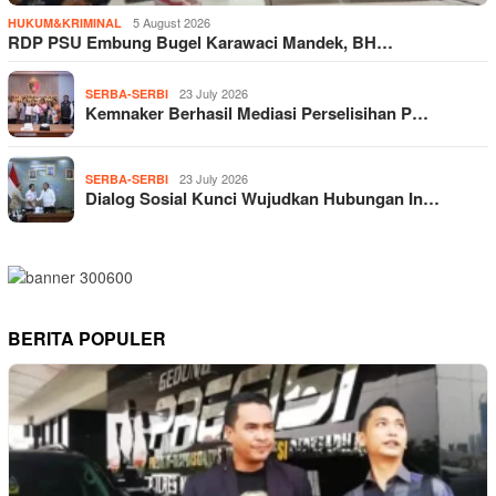
5 August 2026
HUKUM&KRIMINAL
RDP PSU Embung Bugel Karawaci Mandek, BH…
23 July 2026
SERBA-SERBI
Kemnaker Berhasil Mediasi Perselisihan P…
23 July 2026
SERBA-SERBI
Dialog Sosial Kunci Wujudkan Hubungan In…
BERITA POPULER