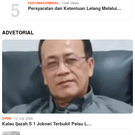
5
1346 Views
HUKUM&KRIMINAL
Persyaratan dan Ketentuan Lelang Melalui…
ADVETORIAL
12 July 2026
OPINI
Kalau Ijazah S 1 Jokowi Terbukti Palsu L…