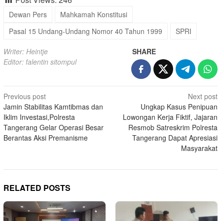
Dewan Pers
Mahkamah Konstitusi
Pasal 15 Undang-Undang Nomor 40 Tahun 1999
SPRI
Writer: Heintje
SHARE
Editor: falentin sitompul
Post
Previous post
Next post
Jamin Stabilitas Kamtibmas dan
Ungkap Kasus Penipuan
navigation
Iklim Investasi,Polresta
Lowongan Kerja Fiktif, Jajaran
Tangerang Gelar Operasi Besar
Resmob Satreskrim Polresta
Berantas Aksi Premanisme
Tangerang Dapat Apresiasi
Masyarakat
RELATED POSTS