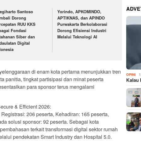
ADVE
egiharto Santoso
Yorindo, APKOMINDO,
mbali Dorong
APTIKNAS, dan APINDO
rcepatan RUU KKS
Purwakarta Berkolaborasi
bagai Fondasi
Dorong Efisiensi Industri
tahanan Siber dan
Melalui Teknologi AI
daulatan Digital
donesia
yelenggaraan di enam kota pertama menunjukkan tren
1
OPINI
a panitia, tingkat partisipasi dan minat peserta
Kalau 
resentasikan para sponsor terus mengalami
cure & Efficient 2026:
Registrasi: 206 peserta, Kehadiran: 165 peserta,
ada solusi sponsor: 92 peserta. Sebagai kota
mbahasan terkait transformasi digital sektor rumah
elalui pendekatan Smart Industry dan Hospital 5.0.