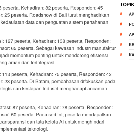
TOPI
 95 peserta, Kehadiran: 82 peserta, Responden: 45
AP
or: 25 peserta. Roadshow di Bali turut menghadirkan
edaulatan data dan penguatan sistem pertahanan
P
A
asi: 127 peserta, Kehadiran: 138 peserta, Responden:
K
onsor: 65 peserta. Sebagai kawasan industri manufaktur
enjadi momentum penting untuk mendorong efisiensi
K
yang aman dan terintegrasi.
i: 113 peserta, Kehadiran: 75 peserta, Responden: 42
sor: 23 peserta. Di Batam, pembahasan difokuskan pada
strategis dan kesiapan industri menghadapi ancaman
strasi: 87 peserta, Kehadiran: 78 peserta, Responden:
onsor: 50 peserta. Pada seri ini, peserta mendapatkan
nsparansi dan tata kelola AI untuk menghindari
implementasi teknologi.