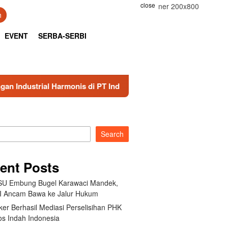
close
h
EVENT
SERBA-SERBI
nis di PT Indonesia Epson Industry
Cegah Penyalahguna
Search
ent Posts
U Embung Bugel Karawaci Mandek,
 Ancam Bawa ke Jalur Hukum
er Berhasil Mediasi Perselisihan PHK
s Indah Indonesia