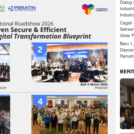
Dialog
Industr
Industr
Cegah 
Satres
Gelar 
Baru 1
Daycar
Ramah 
BERI
HUKUM&