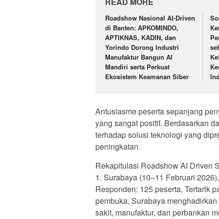
READ MORE
Roadshow Nasional AI-Driven
So
di Banten: APKOMINDO,
Ke
APTIKNAS, KADIN, dan
Pe
Yorindo Dorong Industri
se
Manufaktur Bangun AI
Ke
Mandiri serta Perkuat
Ke
Ekosistem Keamanan Siber
In
Antusiasme peserta sepanjang pen
yang sangat positif. Berdasarkan dat
terhadap solusi teknologi yang dip
peningkatan.
Rekapitulasi Roadshow AI Driven Se
1. Surabaya (10–11 Februari 2026), 
Responden: 125 peserta, Tertarik p
pembuka, Surabaya menghadirkan pe
sakit, manufaktur, dan perbankan m