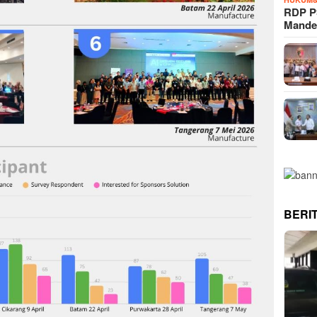
RDP P
Mande
BERI