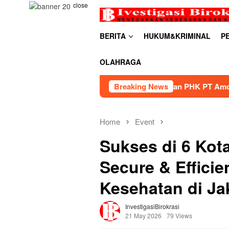
Skip
close
to
content
BERITA
HUKUM&KRIMINAL
P
OLAHRAGA
 Berhasil Mediasi Perselisihan PHK PT Amos Indah Indonesia
Breaking News
Home
Event
Sukses di 6 Kot
Secure & Efficie
Kesehatan di Ja
InvestigasiBirokrasi
21 May 2026
79 Views