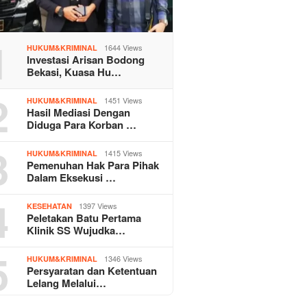
1
1644 Views
HUKUM&KRIMINAL
Investasi Arisan Bodong
Bekasi, Kuasa Hu…
2
1451 Views
HUKUM&KRIMINAL
Hasil Mediasi Dengan
Diduga Para Korban …
3
1415 Views
HUKUM&KRIMINAL
Pemenuhan Hak Para Pihak
Dalam Eksekusi …
4
1397 Views
KESEHATAN
Peletakan Batu Pertama
Klinik SS Wujudka…
5
1346 Views
HUKUM&KRIMINAL
Persyaratan dan Ketentuan
Lelang Melalui…