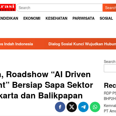
Searc
ENDIDIKAN
EKONOMI
KESEHATAN
PARIWISATA
SOSIAL
Dialog Sosial Kunci Wujudkan Hubungan Industrial Harmo
Search
a, Roadshow “AI Driven
nt” Bersiap Sapa Sektor
Rec
karta dan Balikpapan
RDP PS
BHP2HI
Kemnak
PT Amo