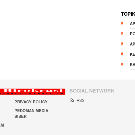
TOPI
AP
P
A
K
K
SOCIAL NETWORK
RSS
PRIVACY POLICY
PEDOMAN MEDIA
SIBER
LM