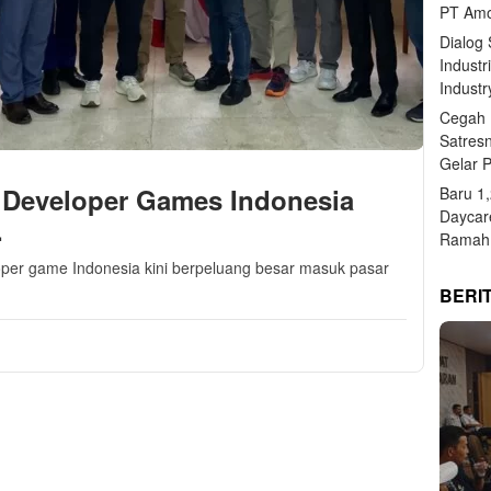
PT Amo
Dialog
Industr
Industr
Cegah 
Satres
Gelar 
 Developer Games Indonesia
Baru 1
Daycar
.
Ramah 
eloper game Indonesia kini berpeluang besar masuk pasar
BERI