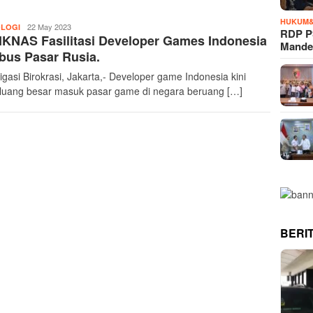
HUKUM&
InvestigasiBirokrasi
22 May 2023
LOGI
RDP P
KNAS Fasilitasi Developer Games Indonesia
Mande
bus Pasar Rusia.
igasi Birokrasi, Jakarta,- Developer game Indonesia kini
luang besar masuk pasar game di negara beruang […]
BERI