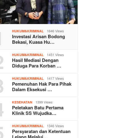
1
1646 Views
HUKUM&KRIMINAL
Investasi Arisan Bodong
Bekasi, Kuasa Hu…
2
1451 Views
HUKUM&KRIMINAL
Hasil Mediasi Dengan
Diduga Para Korban …
3
1417 Views
HUKUM&KRIMINAL
Pemenuhan Hak Para Pihak
Dalam Eksekusi …
4
1399 Views
KESEHATAN
Peletakan Batu Pertama
Klinik SS Wujudka…
5
1346 Views
HUKUM&KRIMINAL
Persyaratan dan Ketentuan
Lelang Melalui…