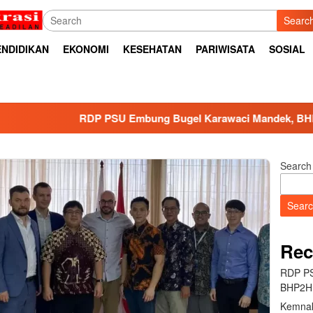
Searc
ENDIDIKAN
EKONOMI
KESEHATAN
PARIWISATA
SOSIAL
RDP PSU Embung Bugel Karawaci Mandek, BHP2HI Ancam
Search
Sear
Rec
RDP PS
BHP2HI
Kemnak