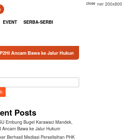
close
h
EVENT
SERBA-SERBI
 Bawa ke Jalur Hukum
Kemnaker Berhasil Mediasi Pers
ch
ent Posts
U Embung Bugel Karawaci Mandek,
 Ancam Bawa ke Jalur Hukum
er Berhasil Mediasi Perselisihan PHK