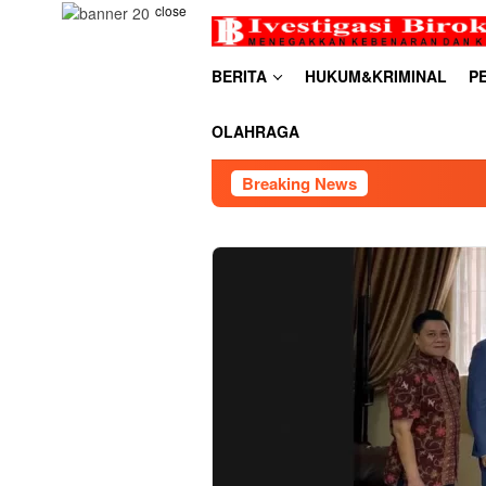
Skip
close
to
content
BERITA
HUKUM&KRIMINAL
P
OLAHRAGA
Breaking News