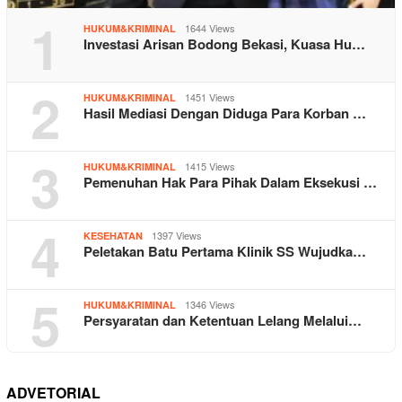
1
1644 Views
HUKUM&KRIMINAL
Investasi Arisan Bodong Bekasi, Kuasa Hu…
2
1451 Views
HUKUM&KRIMINAL
Hasil Mediasi Dengan Diduga Para Korban …
3
1415 Views
HUKUM&KRIMINAL
Pemenuhan Hak Para Pihak Dalam Eksekusi …
4
1397 Views
KESEHATAN
Peletakan Batu Pertama Klinik SS Wujudka…
5
1346 Views
HUKUM&KRIMINAL
Persyaratan dan Ketentuan Lelang Melalui…
ADVETORIAL