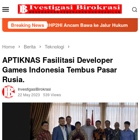
Skip
Mobile
to
Menu
content
andek, BHP2HI Ancam Bawa ke Jalur Hukum
Breaking News
Kemnaker 
Home
Berita
Teknologi
APTIKNAS Fasilitasi Developer
Games Indonesia Tembus Pasar
Rusia.
InvestigasiBirokrasi
22 May 2023
539 Views