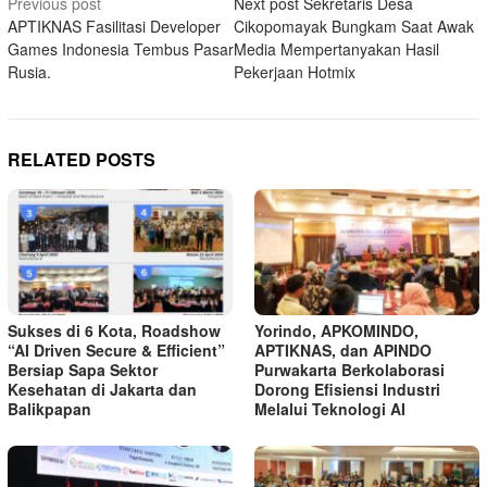
Post
Previous post
Next post
Sekretaris Desa
APTIKNAS Fasilitasi Developer
Cikopomayak Bungkam Saat Awak
navigation
Games Indonesia Tembus Pasar
Media Mempertanyakan Hasil
Rusia.
Pekerjaan Hotmix
RELATED POSTS
Sukses di 6 Kota, Roadshow
Yorindo, APKOMINDO,
“AI Driven Secure & Efficient”
APTIKNAS, dan APINDO
Bersiap Sapa Sektor
Purwakarta Berkolaborasi
Kesehatan di Jakarta dan
Dorong Efisiensi Industri
Balikpapan
Melalui Teknologi AI