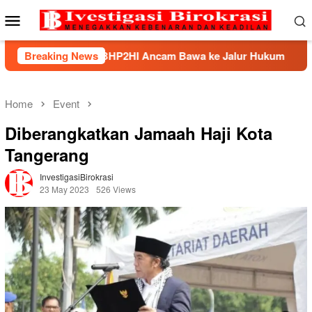
Skip
Mobile
to
Menu
content
andek, BHP2HI Ancam Bawa ke Jalur Hukum
Breaking News
Kemnaker 
Home
Event
Diberangkatkan Jamaah Haji Kota
Tangerang
InvestigasiBirokrasi
23 May 2023
526 Views