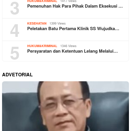
3
1417 Views
HUKUM&KRIMINAL
Pemenuhan Hak Para Pihak Dalam Eksekusi …
4
1399 Views
KESEHATAN
Peletakan Batu Pertama Klinik SS Wujudka…
5
1346 Views
HUKUM&KRIMINAL
Persyaratan dan Ketentuan Lelang Melalui…
ADVETORIAL