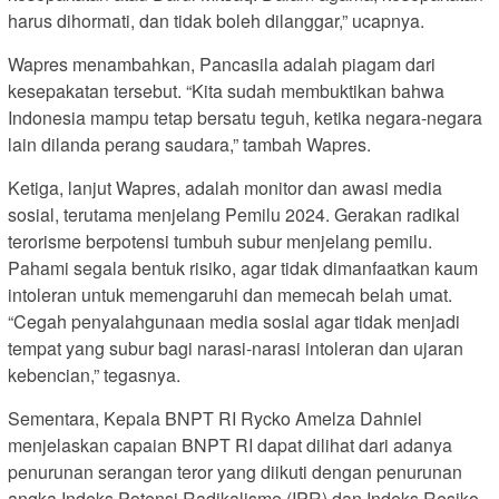
harus dihormati, dan tidak boleh dilanggar,” ucapnya.
Wapres menambahkan, Pancasila adalah piagam dari
kesepakatan tersebut. “Kita sudah membuktikan bahwa
Indonesia mampu tetap bersatu teguh, ketika negara-negara
lain dilanda perang saudara,” tambah Wapres.
Ketiga, lanjut Wapres, adalah monitor dan awasi media
sosial, terutama menjelang Pemilu 2024. Gerakan radikal
terorisme berpotensi tumbuh subur menjelang pemilu.
Pahami segala bentuk risiko, agar tidak dimanfaatkan kaum
intoleran untuk memengaruhi dan memecah belah umat.
“Cegah penyalahgunaan media sosial agar tidak menjadi
tempat yang subur bagi narasi-narasi intoleran dan ujaran
kebencian,” tegasnya.
Sementara, Kepala BNPT RI Rycko Amelza Dahniel
menjelaskan capaian BNPT RI dapat dilihat dari adanya
penurunan serangan teror yang diikuti dengan penurunan
angka Indeks Potensi Radikalisme (IPR) dan Indeks Resiko