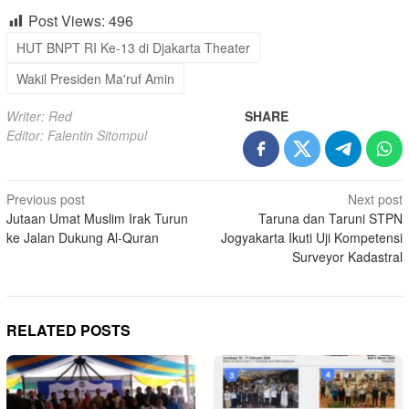
Post Views:
496
HUT BNPT RI Ke-13 di Djakarta Theater
Wakil Presiden Ma'ruf Amin
Writer: Red
SHARE
Editor: Falentin Sitompul
Post
Previous post
Next post
Jutaan Umat Muslim Irak Turun
Taruna dan Taruni STPN
navigation
ke Jalan Dukung Al-Quran
Jogyakarta Ikuti Uji Kompetensi
Surveyor Kadastral
RELATED POSTS