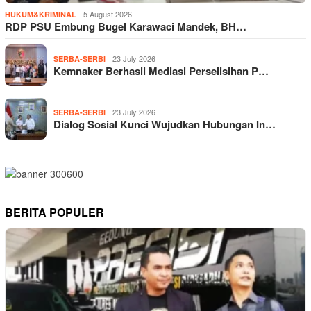
5 August 2026
HUKUM&KRIMINAL
RDP PSU Embung Bugel Karawaci Mandek, BH…
23 July 2026
SERBA-SERBI
Kemnaker Berhasil Mediasi Perselisihan P…
23 July 2026
SERBA-SERBI
Dialog Sosial Kunci Wujudkan Hubungan In…
BERITA POPULER