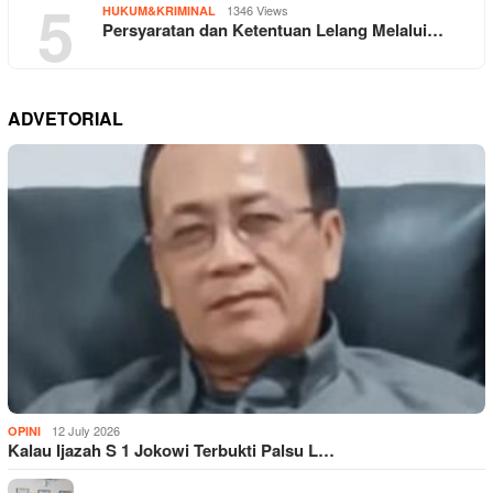
5
1346 Views
HUKUM&KRIMINAL
Persyaratan dan Ketentuan Lelang Melalui…
ADVETORIAL
12 July 2026
OPINI
Kalau Ijazah S 1 Jokowi Terbukti Palsu L…