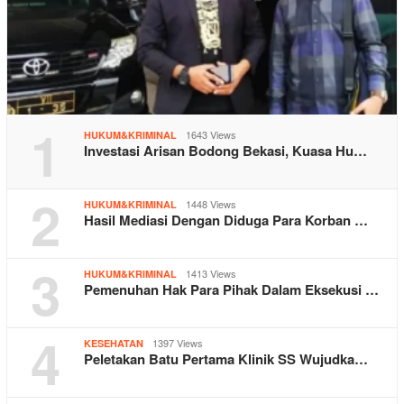
1
1643 Views
HUKUM&KRIMINAL
Investasi Arisan Bodong Bekasi, Kuasa Hu…
2
1448 Views
HUKUM&KRIMINAL
Hasil Mediasi Dengan Diduga Para Korban …
3
1413 Views
HUKUM&KRIMINAL
Pemenuhan Hak Para Pihak Dalam Eksekusi …
4
1397 Views
KESEHATAN
Peletakan Batu Pertama Klinik SS Wujudka…