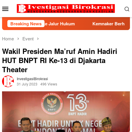
Skip
Mobile
to
Menu
content
 ke Jalur Hukum
Breaking News
Kemnaker Berhasil Mediasi Perselisi
Home
Event
Wakil Presiden Ma’ruf Amin Hadiri
HUT BNPT RI Ke-13 di Djakarta
Theater
InvestigasiBirokrasi
31 July 2023
496 Views