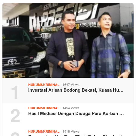
1
1647 Views
HUKUM&KRIMINAL
Investasi Arisan Bodong Bekasi, Kuasa Hu…
2
1454 Views
HUKUM&KRIMINAL
Hasil Mediasi Dengan Diduga Para Korban …
1418 Views
HUKUM&KRIMINAL