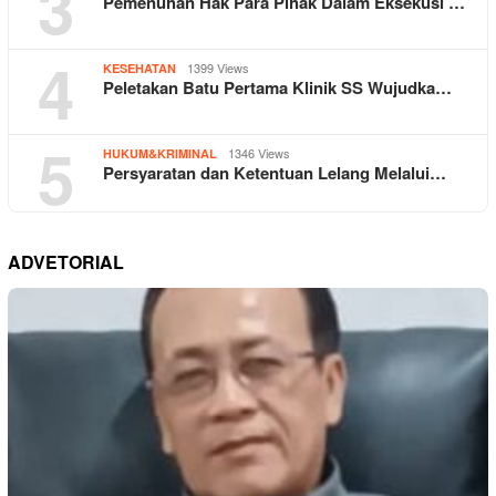
3
Pemenuhan Hak Para Pihak Dalam Eksekusi …
4
1399 Views
KESEHATAN
Peletakan Batu Pertama Klinik SS Wujudka…
5
1346 Views
HUKUM&KRIMINAL
Persyaratan dan Ketentuan Lelang Melalui…
ADVETORIAL