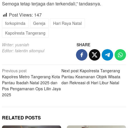
Semoga tetap terjaga dan terkendali,” tandasnya.
Post Views:
147
forkopimda
Gereja
Hari Raya Natal
Kapolresta Tangerang
Writer: yusniah
SHARE
Editor: falentin sitompul
Post
Previous post
Next post
Kapolresta Tangerang
Kapolres Metro Tangerang Kota
Pantau Keamanan Objek Wisata
navigation
Pantau Ibadah Natal 2025 dan
dan Rekreasi di Hari Libur Natal
Pos Pengamanan Ops Lilin Jaya
2025
RELATED POSTS