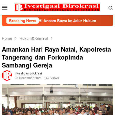
Skip
Mobile
to
Menu
content
HP2HI Ancam Bawa ke Jalur Hukum
Breaking News
Kemnaker Berhasil
Home
Hukum&Kriminal
Amankan Hari Raya Natal, Kapolresta
Tangerang dan Forkopimda
Sambangi Gereja
InvestigasiBirokrasi
25 December 2025
147 Views