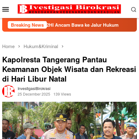
Skip
Mobile
to
Menu
content
BHP2HI Ancam Bawa ke Jalur Hukum
Breaking News
Kemnaker Berhasil
Home
Hukum&Kriminal
Kapolresta Tangerang Pantau
Keamanan Objek Wisata dan Rekreasi
di Hari Libur Natal
InvestigasiBirokrasi
25 December 2025
139 Views