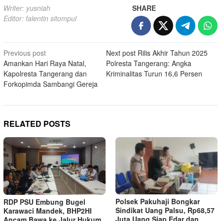
Writer: yusniah
SHARE
Editor: falentin sitompul
Post
Previous post
Next post
Rilis Akhir Tahun 2025
Amankan Hari Raya Natal,
Polresta Tangerang: Angka
navigation
Kapolresta Tangerang dan
Kriminalitas Turun 16,6 Persen
Forkopimda Sambangi Gereja
RELATED POSTS
Polsek Pakuhaji Bongkar
RDP PSU Embung Bugel
Sindikat Uang Palsu, Rp68,57
Karawaci Mandek, BHP2HI
Juta Uang Siap Edar dan
Ancam Bawa ke Jalur Hukum