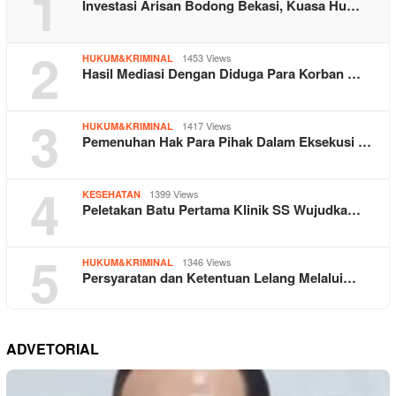
1
Investasi Arisan Bodong Bekasi, Kuasa Hu…
2
1453 Views
HUKUM&KRIMINAL
Hasil Mediasi Dengan Diduga Para Korban …
3
1417 Views
HUKUM&KRIMINAL
Pemenuhan Hak Para Pihak Dalam Eksekusi …
4
1399 Views
KESEHATAN
Peletakan Batu Pertama Klinik SS Wujudka…
5
1346 Views
HUKUM&KRIMINAL
Persyaratan dan Ketentuan Lelang Melalui…
ADVETORIAL