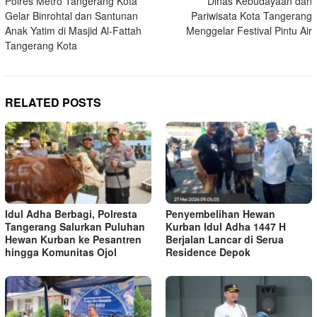
Polres Metro Tangerang Kota
Dinas Kebudayaan dan
navigation
Gelar Binrohtal dan Santunan
Pariwisata Kota Tangerang
Anak Yatim di Masjid Al-Fattah
Menggelar Festival Pintu Air
Tangerang Kota
RELATED POSTS
Idul Adha Berbagi, Polresta
Penyembelihan Hewan
Tangerang Salurkan Puluhan
Kurban Idul Adha 1447 H
Hewan Kurban ke Pesantren
Berjalan Lancar di Serua
hingga Komunitas Ojol
Residence Depok