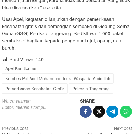
mencari jalan tengah, karena tidak ada persoalan yang tidak
bisa diselesaikan,” ucap dia.
Usai Apel, kegiatan dilanjutkan dengan pemeriksaan
kesehatan gratis dan pembagian sembako di Gedung Serba
Guna (GSG) Pemkab Tangerang. Sedikitnya, 1.000 paket
sembako dibagikan kepada pengemudi ojol, opang, dan
buruh.
Post Views:
149
Apel Kamtibmas
Kombes Pol Andi Muhammad Indra Waspada Amirullah
Pemeriksaan Kesehatan Gratis
Polresta Tangerang
Writer: yusniah
SHARE
Editor: falentin sitompul
Post
Previous post
Next post