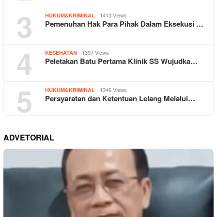
3
1413 Views
HUKUM&KRIMINAL
Pemenuhan Hak Para Pihak Dalam Eksekusi …
4
1397 Views
KESEHATAN
Peletakan Batu Pertama Klinik SS Wujudka…
5
1346 Views
HUKUM&KRIMINAL
Persyaratan dan Ketentuan Lelang Melalui…
ADVETORIAL