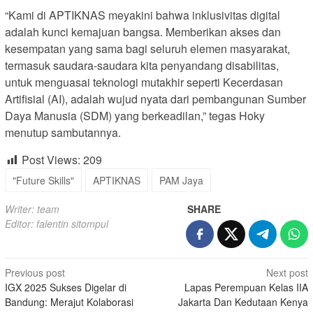
“Kami di APTIKNAS meyakini bahwa inklusivitas digital
adalah kunci kemajuan bangsa. Memberikan akses dan
kesempatan yang sama bagi seluruh elemen masyarakat,
termasuk saudara-saudara kita penyandang disabilitas,
untuk menguasai teknologi mutakhir seperti Kecerdasan
Artifisial (AI), adalah wujud nyata dari pembangunan Sumber
Daya Manusia (SDM) yang berkeadilan,” tegas Hoky
menutup sambutannya.
Post Views:
209
"Future Skills"
APTIKNAS
PAM Jaya
Writer: team
SHARE
Editor: falentin sitompul
Post
Previous post
Next post
IGX 2025 Sukses Digelar di
Lapas Perempuan Kelas IIA
navigation
Bandung: Merajut Kolaborasi
Jakarta Dan Kedutaan Kenya