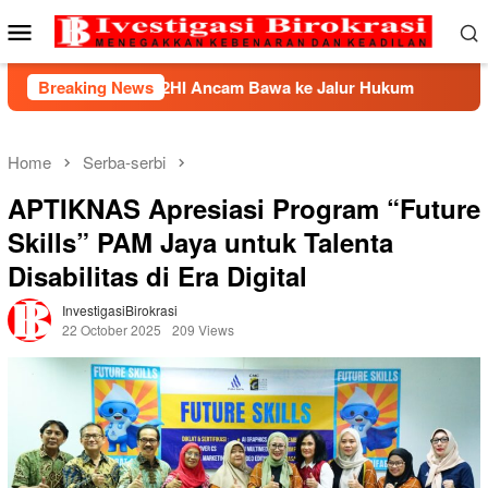
Skip
Mobile
to
Menu
content
P2HI Ancam Bawa ke Jalur Hukum
Breaking News
Kemnaker Berhasil M
Home
Serba-serbi
APTIKNAS Apresiasi Program “Future
Skills” PAM Jaya untuk Talenta
Disabilitas di Era Digital
InvestigasiBirokrasi
22 October 2025
209 Views