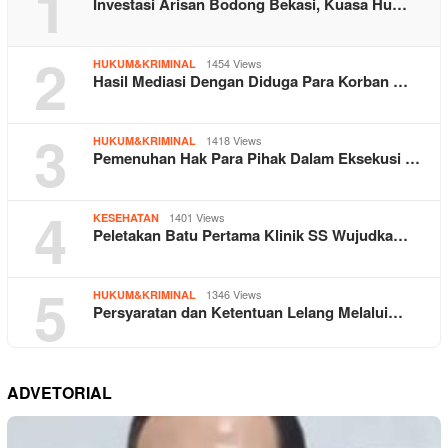
1
Investasi Arisan Bodong Bekasi, Kuasa Hu…
2
1454 Views
HUKUM&KRIMINAL
Hasil Mediasi Dengan Diduga Para Korban …
3
1418 Views
HUKUM&KRIMINAL
Pemenuhan Hak Para Pihak Dalam Eksekusi …
4
1401 Views
KESEHATAN
Peletakan Batu Pertama Klinik SS Wujudka…
5
1346 Views
HUKUM&KRIMINAL
Persyaratan dan Ketentuan Lelang Melalui…
ADVETORIAL