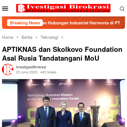
Skip
Mobile
to
Menu
content
dkan Hubungan Industrial Harmonis di PT Indonesia Epson Indu
Breaking News
Home
Berita
Teknologi
APTIKNAS dan Skolkovo Foundation
Asal Rusia Tandatangani MoU
InvestigasiBirokrasi
23 June 2023
445 Views