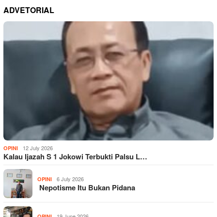
ADVETORIAL
12 July 2026
OPINI
Kalau Ijazah S 1 Jokowi Terbukti Palsu L…
6 July 2026
OPINI
Nepotisme Itu Bukan Pidana
19 June 2026
OPINI