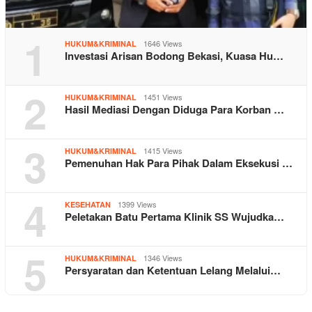
1
1646 Views
HUKUM&KRIMINAL
Investasi Arisan Bodong Bekasi, Kuasa Hu…
2
1451 Views
HUKUM&KRIMINAL
Hasil Mediasi Dengan Diduga Para Korban …
3
1415 Views
HUKUM&KRIMINAL
Pemenuhan Hak Para Pihak Dalam Eksekusi …
4
1399 Views
KESEHATAN
Peletakan Batu Pertama Klinik SS Wujudka…
5
1346 Views
HUKUM&KRIMINAL
Persyaratan dan Ketentuan Lelang Melalui…