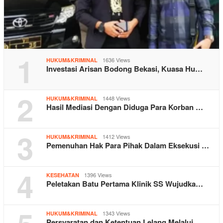
1
1636 Views
HUKUM&KRIMINAL
Investasi Arisan Bodong Bekasi, Kuasa Hu…
2
1448 Views
HUKUM&KRIMINAL
Hasil Mediasi Dengan Diduga Para Korban …
3
1412 Views
HUKUM&KRIMINAL
Pemenuhan Hak Para Pihak Dalam Eksekusi …
4
1396 Views
KESEHATAN
Peletakan Batu Pertama Klinik SS Wujudka…
1343 Views
HUKUM&KRIMINAL
Persyaratan dan Ketentuan Lelang Melalui…