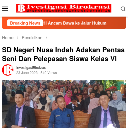
Skip
Mobile
to
Menu
content
HP2HI Ancam Bawa ke Jalur Hukum
Breaking News
Kemnaker Berhasil
Home
Pendidikan
SD Negeri Nusa Indah Adakan Pentas
Seni Dan Pelepasan Siswa Kelas VI
InvestigasiBirokrasi
23 June 2023
540 Views