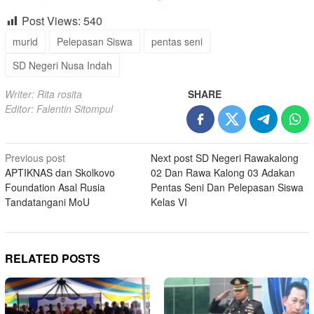
Post Views:
540
murid
Pelepasan Siswa
pentas seni
SD Negeri Nusa Indah
Writer: Rita rosita
SHARE
Editor: Falentin Sitompul
Post
Previous post
Next post
SD Negeri Rawakalong
APTIKNAS dan Skolkovo
02 Dan Rawa Kalong 03 Adakan
navigation
Foundation Asal Rusia
Pentas Seni Dan Pelepasan Siswa
Tandatangani MoU
Kelas VI
RELATED POSTS