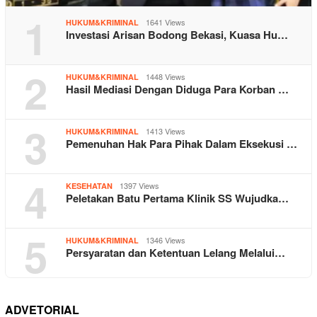
1
1641 Views
HUKUM&KRIMINAL
Investasi Arisan Bodong Bekasi, Kuasa Hu…
2
1448 Views
HUKUM&KRIMINAL
Hasil Mediasi Dengan Diduga Para Korban …
3
1413 Views
HUKUM&KRIMINAL
Pemenuhan Hak Para Pihak Dalam Eksekusi …
4
1397 Views
KESEHATAN
Peletakan Batu Pertama Klinik SS Wujudka…
5
1346 Views
HUKUM&KRIMINAL
Persyaratan dan Ketentuan Lelang Melalui…
ADVETORIAL