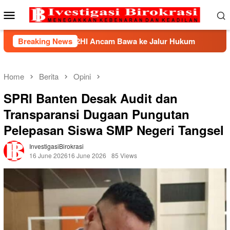
Skip
Mobile
to
Menu
content
, BHP2HI Ancam Bawa ke Jalur Hukum
Breaking News
Kemnaker Berha
Home
Berita
Opini
SPRI Banten Desak Audit dan
Transparansi Dugaan Pungutan
Pelepasan Siswa SMP Negeri Tangsel
InvestigasiBirokrasi
16 June 2026
16 June 2026
85 Views