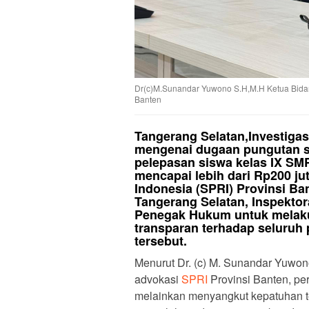
Dr(c)M.Sunandar Yuwono S.H,M.H Ketua Bida
Banten
Tangerang Selatan,Investigas
mengenai dugaan pungutan s
pelepasan siswa kelas IX SM
mencapai lebih dari Rp200 ju
Indonesia (SPRI) Provinsi B
Tangerang Selatan, Inspekto
Penegak Hukum untuk melaku
transparan terhadap seluru
tersebut.
Menurut Dr. (c) M. Sunandar Yuwon
advokasi
SPRI
Provinsi Banten, pe
melainkan menyangkut kepatuhan te