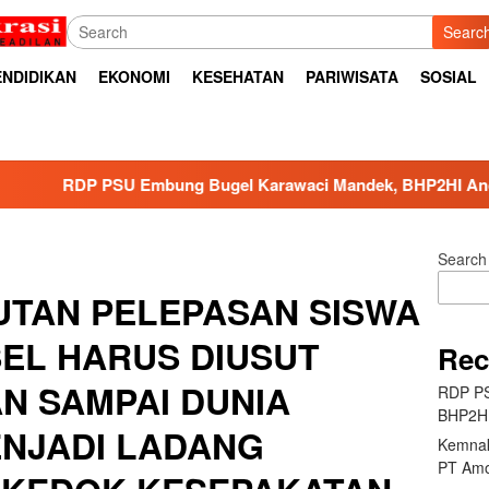
Searc
ENDIDIKAN
EKONOMI
KESEHATAN
PARIWISATA
SOSIAL
U Embung Bugel Karawaci Mandek, BHP2HI Ancam Bawa ke Ja
Search
TAN PELEPASAN SISWA
SEL HARUS DIUSUT
Rec
N SAMPAI DUNIA
RDP PS
BHP2HI
ENJADI LADANG
Kemnak
PT Amo