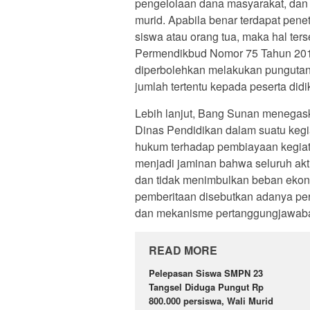
pengelolaan dana masyarakat, dan p
murid. Apabila benar terdapat pene
siswa atau orang tua, maka hal ter
Permendikbud Nomor 75 Tahun 201
diperbolehkan melakukan pungutan 
jumlah tertentu kepada peserta did
Lebih lanjut, Bang Sunan menegas
Dinas Pendidikan dalam suatu kegiat
hukum terhadap pembiayaan kegiatan
menjadi jaminan bahwa seluruh akti
dan tidak menimbulkan beban ekon
pemberitaan disebutkan adanya per
dan mekanisme pertanggungjawaban
READ MORE
Pelepasan Siswa SMPN 23
Tangsel Diduga Pungut Rp
800.000 persiswa, Wali Murid