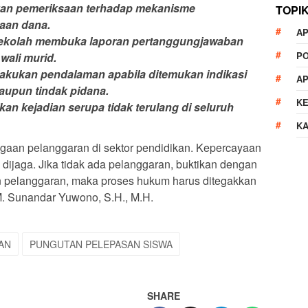
kan pemeriksaan terhadap mekanisme
TOPI
aan dana.
AP
sekolah membuka laporan pertanggungjawaban
P
wali murid.
kukan pendalaman apabila ditemukan indikasi
A
aupun tindak pidana.
K
an kejadian serupa tidak terulang di seluruh
K
gaan pelanggaran di sektor pendidikan. Kepercayaan
dijaga. Jika tidak ada pelanggaran, buktikan dengan
n pelanggaran, maka proses hukum harus ditegakkan
 M. Sunandar Yuwono, S.H., M.H.
AN
PUNGUTAN PELEPASAN SISWA
SHARE