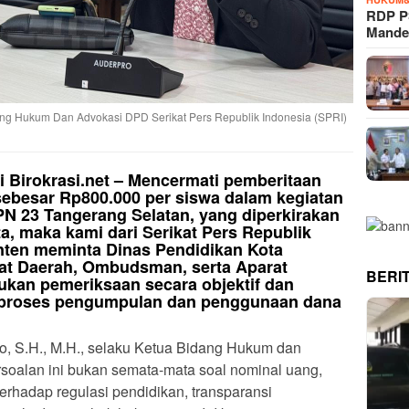
RDP P
Mande
ng Hukum Dan Advokasi DPD Serikat Pers Republik Indonesia (SPRI)
i Birokrasi.net – Mencermati pemberitaan
ebesar Rp800.000 per siswa dalam kegiatan
PN 23 Tangerang Selatan, yang diperkirakan
ta, maka kami dari Serikat Pers Republik
anten meminta Dinas Pendidikan Kota
rat Daerah, Ombudsman, serta Aparat
BERI
kan pemeriksaan secara objektif dan
h proses pengumpulan dan penggunaan dana
o, S.H., M.H., selaku Ketua Bidang Hukum dan
rsoalan ini bukan semata-mata soal nominal uang,
rhadap regulasi pendidikan, transparansi