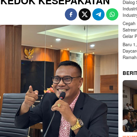
RKEDOK KESEPAKATAN
Dialog
Industr
Industr
Cegah 
Satres
Gelar 
Baru 1
Daycar
Ramah 
BERI
HUKUM&