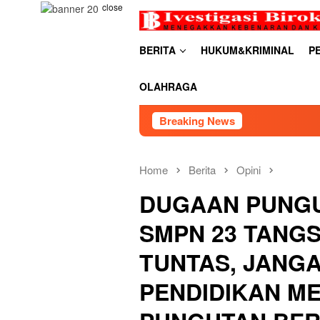
Skip
close
to
content
BERITA
HUKUM&KRIMINAL
P
OLAHRAGA
Breaking News
RDP PS
Home
Berita
Opini
DUGAAN PUNGU
SMPN 23 TANG
TUNTAS, JANGA
PENDIDIKAN M