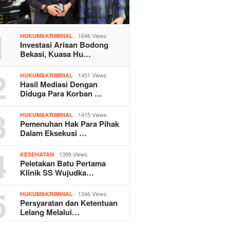
1
1646 Views
HUKUM&KRIMINAL
Investasi Arisan Bodong
Bekasi, Kuasa Hu…
2
1451 Views
HUKUM&KRIMINAL
Hasil Mediasi Dengan
Diduga Para Korban …
3
1415 Views
HUKUM&KRIMINAL
Pemenuhan Hak Para Pihak
Dalam Eksekusi …
4
1399 Views
KESEHATAN
Peletakan Batu Pertama
Klinik SS Wujudka…
5
1346 Views
HUKUM&KRIMINAL
Persyaratan dan Ketentuan
Lelang Melalui…