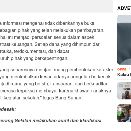
ADVE
 informasi mengenai tidak diberikannya bukti
sebagian pihak yang telah melakukan pembayaran.
 hal ini menjadi persoalan serius dalam aspek
istrasi keuangan. Setiap dana yang dihimpun dari
erbuka, terdokumentasi, dan dapat
uruh pihak yang berkepentingan.
n yang seharusnya menjadi ruang pembentukan karakter
1
OPINI
Kalau 
tik yang menimbulkan kesan adanya pungutan berkedok
adi ruang yang bersih, transparan, dan berkeadilan.
 merasa terpaksa membayar karena khawatir anaknya
uti kegiatan sekolah,” tegas Bang Sunan.
ndesak:
rang Selatan melakukan audit dan klarifikasi
.