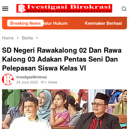
Skip
Mobile
to
Menu
content
e Jalur Hukum
Breaking News
Kemnaker Berhasil Mediasi Perselisiha
Home
Berita
SD Negeri Rawakalong 02 Dan Rawa
Kalong 03 Adakan Pentas Seni Dan
Pelepasan Siswa Kelas VI
InvestigasiBirokrasi
24 June 2023
911 Views