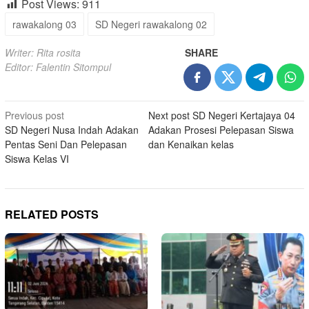
Post Views:
911
rawakalong 03
SD Negeri rawakalong 02
Writer: Rita rosita
SHARE
Editor: Falentin Sitompul
Post
Previous post
Next post
SD Negeri Kertajaya 04
SD Negeri Nusa Indah Adakan
Adakan Prosesi Pelepasan Siswa
navigation
Pentas Seni Dan Pelepasan
dan Kenaikan kelas
Siswa Kelas VI
RELATED POSTS