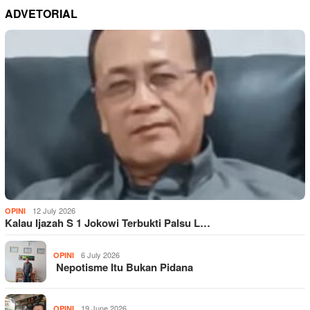
ADVETORIAL
12 July 2026
OPINI
Kalau Ijazah S 1 Jokowi Terbukti Palsu L…
6 July 2026
OPINI
Nepotisme Itu Bukan Pidana
19 June 2026
OPINI