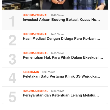
1
1646 Views
HUKUM&KRIMINAL
Investasi Arisan Bodong Bekasi, Kuasa Hu…
2
1451 Views
HUKUM&KRIMINAL
Hasil Mediasi Dengan Diduga Para Korban …
3
1415 Views
HUKUM&KRIMINAL
Pemenuhan Hak Para Pihak Dalam Eksekusi …
4
1399 Views
KESEHATAN
Peletakan Batu Pertama Klinik SS Wujudka…
5
1346 Views
HUKUM&KRIMINAL
Persyaratan dan Ketentuan Lelang Melalui…